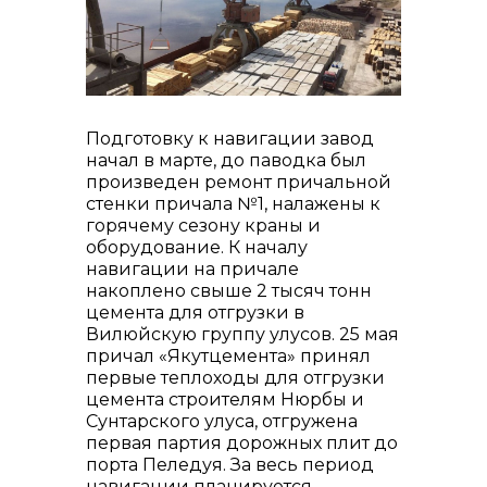
контакты отдела закупок
Подготовку к навигации завод
начал в марте, до паводка был
Контакты
произведен ремонт причальной
стенки причала №1, налажены к
горячему сезону краны и
оборудование. К началу
навигации на причале
накоплено свыше 2 тысяч тонн
+7 (423) 234 50 50
цемента для отгрузки в
Вилюйскую группу улусов. 25 мая
причал «Якутцемента» принял
первые теплоходы для отгрузки
info@vostokcement.ru
цемента строителям Нюрбы и
Сунтарского улуса, отгружена
первая партия дорожных плит до
порта Пеледуя. За весь период
навигации планируется