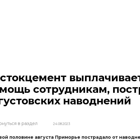
стокцемент выплачивае
мощь сотрудникам, пос
густовских наводнений
рнуться в раздел
24.08.2023
вой половине августа Приморье пострадало от навод