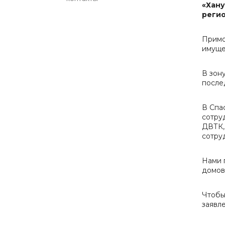
«Хану
регио
Примо
имуще
В зон
после
В Спа
сотру
ДВТК,
сотру
Нами 
домов
Чтобы
заявл