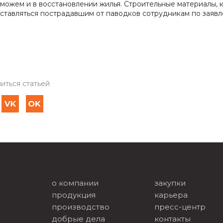
можем и в восстановлении жилья. Строительные материалы, 
ставляться пострадавшим от паводков сотрудникам по заяв
иться статьей
о компании
закупки
продукция
карьера
производство
пресс-центр
добрые дела
контакты