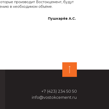
которые производит Востокцемент, будут
лению в необходимом объёме.
Пушкарёв А.С.
+7 (423) 234 50 50
info@vostokcement.ru