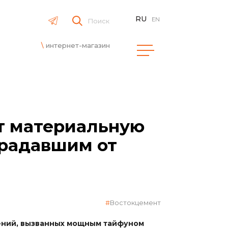
RU
EN
Поиск
интернет-магазин
т материальную
традавшим от
Востокцемент
нений, вызванных мощным тайфуном