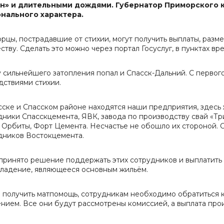
н» и длительными дождями. Губернатор Приморского 
нального характера.
рцы, пострадавшие от стихии, могут получить выплаты, разме
ству. Сделать это можно через портал Госуслуг, в пунктах 
у сильнейшего затопления попал и Спасск-Дальний. С первог
дствиями стихии.
сске и Спасском районе находятся наши предприятия, здесь 
дники Спасскцемента, ЯВК, завода по производству свай «Т
 Орбиты, Форт Цемента. Несчастье не обошло их стороной. О
дников Востокцемента.
принято решение поддержать этих сотрудников и выплатить
ладение, являющееся основным жильём.
 получить матпомощь, сотрудникам необходимо обратиться 
ением. Все они будут рассмотрены комиссией, а выплата про