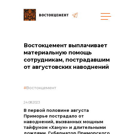
Закупки
Востокцемент выплачивает
материальную помощь
сотрудникам, пострадавшим
общая информация
от августовских наводнений
объявленные закупки
Востокцемент
24.08.2023
В первой половине августа
реализация неликвидов
Приморье пострадало от
наводнений, вызванных мощным
тайфуном «Ханун» и длительными
дождями. Губернатор Приморского