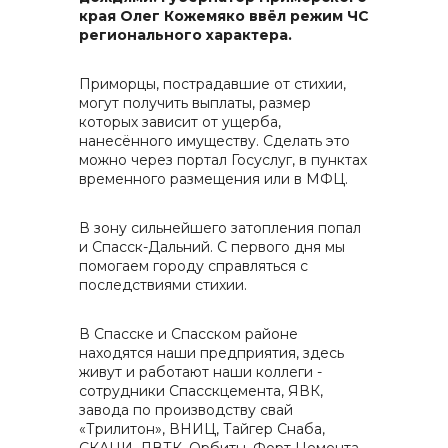
края Олег Кожемяко ввёл режим ЧС
контакты отдела закупок
регионального характера.
Приморцы, пострадавшие от стихии,
могут получить выплаты, размер
которых зависит от ущерба,
нанесённого имуществу. Сделать это
можно через портал Госуслуг, в пунктах
временного размещения или в МФЦ.
Контакты
В зону сильнейшего затопления попал
и Спасск-Дальний. С первого дня мы
помогаем городу справляться с
последствиями стихии.
+7 (423) 234 50 50
В Спасске и Спасском районе
находятся наши предприятия, здесь
живут и работают наши коллеги -
сотрудники Спасскцемента, ЯВК,
info@vostokcement.ru
завода по производству свай
«Трилитон», ВНИЦ, Тайгер Снаба,