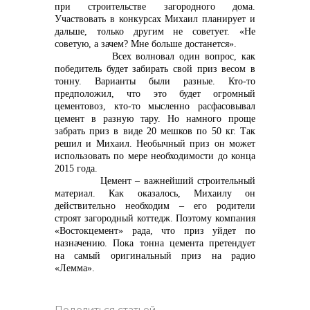
при строительстве загородного дома.
Участвовать в конкурсах Михаил планирует и
дальше, только другим не советует. «Не
советую, а зачем? Мне больше достанется».
Всех волновал один вопрос, как
победитель будет забирать свой приз весом в
тонну. Варианты были разные. Кто-то
предположил, что это будет огромный
цементовоз, кто-то мысленно расфасовывал
цемент в разную тару. Но намного проще
забрать приз в виде 20 мешков по 50 кг. Так
решил и Михаил. Необычный приз он может
использовать по мере необходимости до конца
2015 года.
Цемент – важнейший строительный
материал. Как оказалось, Михаилу он
действительно необходим – его родители
строят загородный коттедж. Поэтому компания
«Востокцемент» рада, что приз уйдет по
назначению. Пока тонна цемента претендует
на самый оригинальный приз на радио
«Лемма».