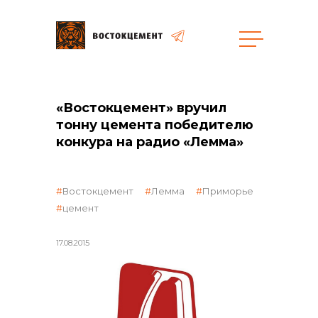
Объекты
Закупки
«Востокцемент» вручил
тонну цемента победителю
конкура на радио «Лемма»
общая информация
Востокцемент
Лемма
Приморье
цемент
объявленные закупки
17.08.2015
реализация неликвидов