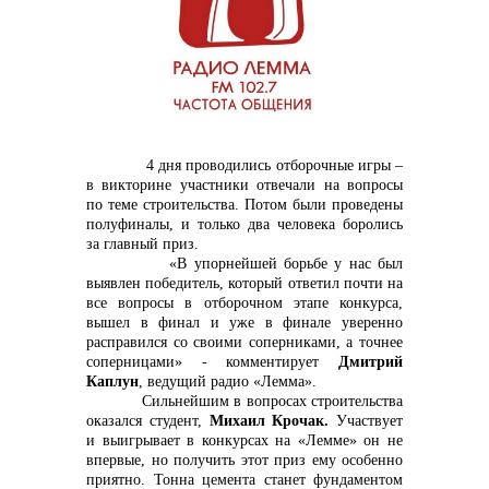
контакты отдела закупок
4 дня проводились отборочные игры –
в викторине участники отвечали на вопросы
Контакты
по теме строительства. Потом были проведены
полуфиналы, и только два человека боролись
за главный приз.
«В упорнейшей борьбе у нас был
выявлен победитель, который ответил почти на
все вопросы в отборочном этапе конкурса,
+7 (423) 234 50 50
вышел в финал и уже в финале уверенно
расправился со своими соперниками, а точнее
соперницами» - комментирует
Дмитрий
Каплун
, ведущий радио «Лемма».
Сильнейшим в вопросах строительства
info@vostokcement.ru
оказался студент,
Михаил Крочак.
Участвует
и выигрывает в конкурсах на «Лемме» он не
впервые, но получить этот приз ему особенно
приятно. Тонна цемента станет фундаментом