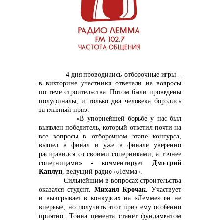
контакты отдела закупок
4 дня проводились отборочные игры –
в викторине участники отвечали на вопросы
Контакты
по теме строительства. Потом были проведены
полуфиналы, и только два человека боролись
за главный приз.
«В упорнейшей борьбе у нас был
выявлен победитель, который ответил почти на
все вопросы в отборочном этапе конкурса,
+7 (423) 234 50 50
вышел в финал и уже в финале уверенно
расправился со своими соперниками, а точнее
соперницами» - комментирует
Дмитрий
Каплун
, ведущий радио «Лемма».
Сильнейшим в вопросах строительства
info@vostokcement.ru
оказался студент,
Михаил Крочак.
Участвует
и выигрывает в конкурсах на «Лемме» он не
впервые, но получить этот приз ему особенно
приятно. Тонна цемента станет фундаментом