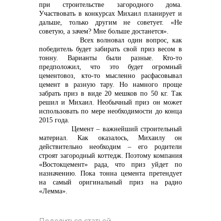
при строительстве загородного дома.
Участвовать в конкурсах Михаил планирует и
дальше, только другим не советует. «Не
советую, а зачем? Мне больше достанется».
Всех волновал один вопрос, как
победитель будет забирать свой приз весом в
тонну. Варианты были разные. Кто-то
предположил, что это будет огромный
цементовоз, кто-то мысленно расфасовывал
цемент в разную тару. Но намного проще
забрать приз в виде 20 мешков по 50 кг. Так
решил и Михаил. Необычный приз он может
использовать по мере необходимости до конца
2015 года.
Цемент – важнейший строительный
материал. Как оказалось, Михаилу он
действительно необходим – его родители
строят загородный коттедж. Поэтому компания
«Востокцемент» рада, что приз уйдет по
назначению. Пока тонна цемента претендует
на самый оригинальный приз на радио
«Лемма».