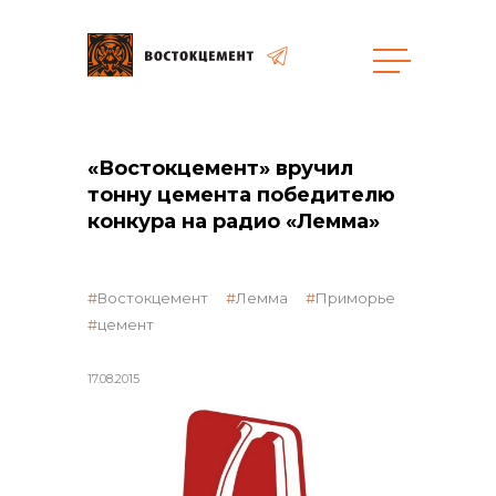
Объекты
Закупки
«Востокцемент» вручил
тонну цемента победителю
конкура на радио «Лемма»
общая информация
Востокцемент
Лемма
Приморье
цемент
объявленные закупки
17.08.2015
реализация неликвидов