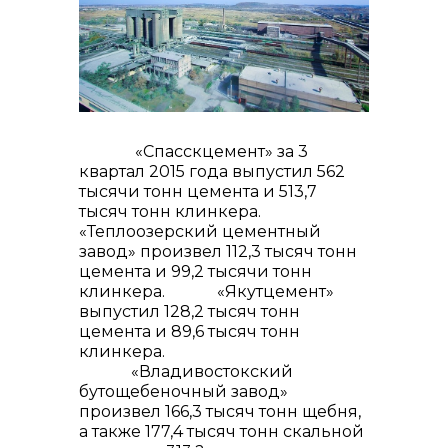
контакты отдела закупок
«Спасскцемент» за 3
квартал 2015 года выпустил 562
тысячи тонн цемента и 513,7
тысяч тонн клинкера.
«Теплоозерский цементный
Контакты
завод» произвел 112,3 тысяч тонн
цемента и 99,2 тысячи тонн
клинкера. «Якутцемент»
выпустил 128,2 тысяч тонн
цемента и 89,6 тысяч тонн
клинкера.
«Владивостокский
+7 (423) 234 50 50
бутощебеночный завод»
произвел 166,3 тысяч тонн щебня,
а также 177,4 тысяч тонн скальной