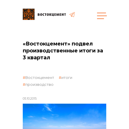
Закупки
«Востокцемент» подвел
производственные итоги за
общая информация
3 квартал
Востокцемент
итоги
объявленные закупки
производство
05.10.2015
реализация неликвидов