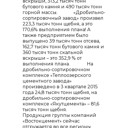
вскрыши, 313,2 тысяч тонн
бутового камня и 490 тысяч тонн
info@vostokcement.ru
горной массы. «Дробильно-
сортировочный завод» произвел
223,3 тысяч тонн щебня, а это
170,6% выполнения плана! А
также предприятием было
выпущено 39 тысяч тонн отсева,
162,7 тысяч тонн бутового камня и
360 тысяч тонн скальной
вскрыши – это 352,9 % от
выполнения плана. На
дробильно-сортировочном
комплексе «Теплоозерского
цементного завода»
произведено в 3 квартале 2015
года 24,8 тысяч тонн щебня, на
дробильно-сортировочном
комплексе «Якутцемента» – 81,6
тысяч тонн щебня.
Продукция группы компаний
«Востокцемент» сейчас
отгружается во все регионы