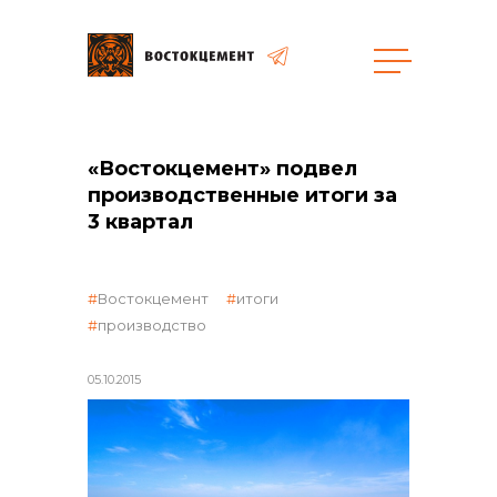
Закупки
«Востокцемент» подвел
производственные итоги за
общая информация
3 квартал
Востокцемент
итоги
объявленные закупки
производство
05.10.2015
реализация неликвидов