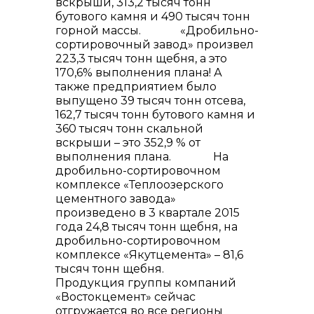
вскрыши, 313,2 тысяч тонн
бутового камня и 490 тысяч тонн
info@vostokcement.ru
горной массы. «Дробильно-
сортировочный завод» произвел
223,3 тысяч тонн щебня, а это
170,6% выполнения плана! А
также предприятием было
выпущено 39 тысяч тонн отсева,
162,7 тысяч тонн бутового камня и
360 тысяч тонн скальной
вскрыши – это 352,9 % от
выполнения плана. На
дробильно-сортировочном
комплексе «Теплоозерского
цементного завода»
произведено в 3 квартале 2015
года 24,8 тысяч тонн щебня, на
дробильно-сортировочном
комплексе «Якутцемента» – 81,6
тысяч тонн щебня.
Продукция группы компаний
«Востокцемент» сейчас
отгружается во все регионы