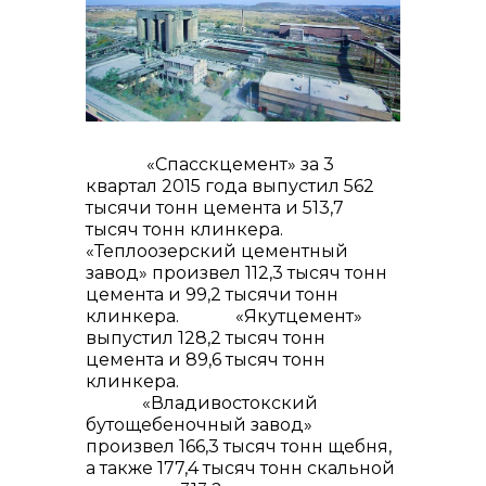
контакты отдела закупок
«Спасскцемент» за 3
квартал 2015 года выпустил 562
тысячи тонн цемента и 513,7
тысяч тонн клинкера.
«Теплоозерский цементный
Контакты
завод» произвел 112,3 тысяч тонн
цемента и 99,2 тысячи тонн
клинкера. «Якутцемент»
выпустил 128,2 тысяч тонн
цемента и 89,6 тысяч тонн
клинкера.
«Владивостокский
+7 (423) 234 50 50
бутощебеночный завод»
произвел 166,3 тысяч тонн щебня,
а также 177,4 тысяч тонн скальной