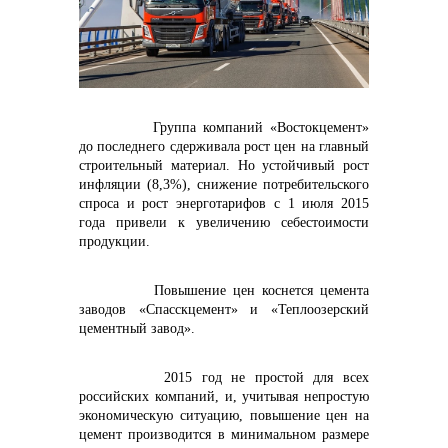
контакты отдела закупок
Группа компаний «Востокцемент»
до последнего сдерживала рост цен на главный
строительный материал. Но устойчивый рост
инфляции (8,3%), снижение потребительского
спроса и рост энерготарифов с 1 июля 2015
Контакты
года привели к
увеличению себестоимости
продукции.
Повышение цен коснется цемента
заводов «Спасскцемент» и «Теплоозерский
цементный завод».
+7 (423) 234 50 50
2015 год не простой для всех
российских компаний, и, учитывая непростую
экономическую ситуацию, повышение цен на
цемент производится в минимальном размере