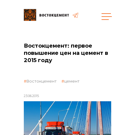
Закупки
Востокцемент: первое
повышение цен на цемент в
общая информация
2015 году
Востокцемент
цемент
объявленные закупки
23.06.2015
реализация неликвидов