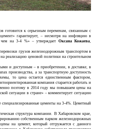
товится к серьезным переменам, связанным с
цемент» гарантирует, – н
есмотря на инфляцию в
е чем на 3-4 %» – утверждает
Оксана Кожаева
,
ь перевозки грузов железнодорожным транспортом в
 на реализацию ценовой политики на строительном
ыми и доступным – в приобретении, в доставке, в
пах производства, а за транспортную доступность
схемы, то цена остается единственным фактором,
ентоориентированная компания старается работать и
менно поэтому в 2014 году мы повышаем цены на
еской ситуации в стране» – комментирует ситуацию
же специализированные цементы на 3-4%. Цеметный
кая структура компании. В Хабаровском крае,
перированию собственным парком железнодорожных
цены на цемент, который отгружается с данного