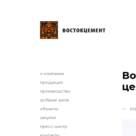
Во
о компании
продукция
це
производство
добрые дела
ве
объекты
закупки
пресс-центр
контакты