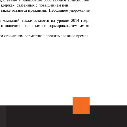
едственно в Хабаровске собственным транспортом
 издержек, связанных с повышением цен.
кже остаются прежними. Небольшое удорожание
 компаний также остаются на уровне 2014 года.
е отношения с клиентами и формировать тем самым
строителям совместно пережить сложное время и