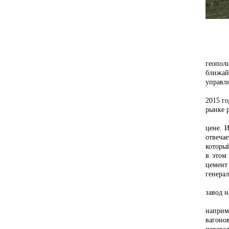
Строит
геопол
ближай
управл
2015 г
рынке 
цене
. 
отвеча
который
в этом
цемент
генера
завод н
Во мно
наприм
вагоно