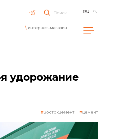
RU
EN
Поиск
интернет-магазин
бя удорожание
Востокцемент
цемент