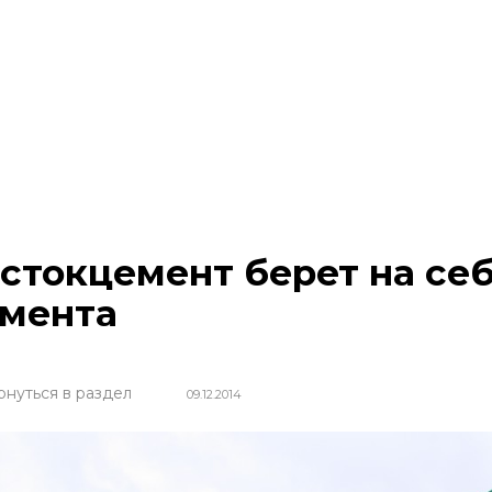
стокцемент берет на се
мента
рнуться в раздел
09.12.2014