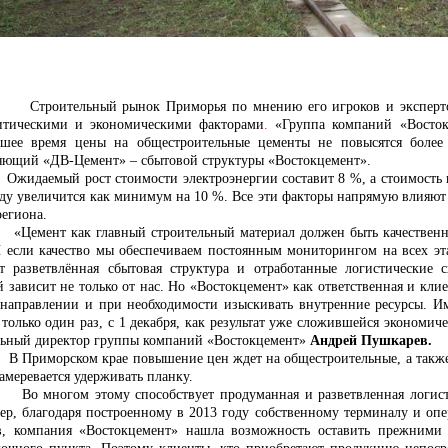
ельный рынок Приморья по мнению его игроков и экспертов го
итическими и экономическими факторами
.
«Группа компаний «Восток
шее время цены на общестроительные цементы не повысятся боле
яющий «ДВ-Цемент» – сбытовой структуры «Востокцемент».
Ожидаемый
рост стоимости электроэнергии составит 8 %, а стоимост
оду увеличится как минимум на 10
%. Все эти факторы напрямую влияют
региона.
«Цемент как главный строительный материал должен быть качественн
И если качество мы обеспечиваем постоянным мониторингом на всех эта
ет разветвлённая сбытовая структура и отработанные логистические 
 зависит не только от нас. Но «Востокцемент» как ответственная и кли
 направлении и при необходимости изыскивать внутренние ресурсы
. И
 только один раз, с 1 декабря, как результат уже сложившейся экономич
льный директор группы компаний «Востокцемент»
Андрей Пушкарев.
В Приморском крае повышение цен ждет на общестроительные, а так
амеревается удерживать планку.
гом этому способствует продуманная и разветвленная логистичес
ер, благодаря построенному в 2013 году собственному терминалу и о
в, компания «Востокцемент» нашла возможность оставить
прежними 