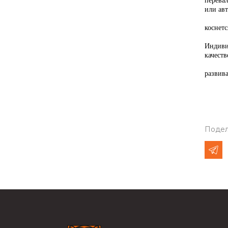
перева
или ав
В Амур
коснетс
Индиви
качеств
Компан
развива
Подел