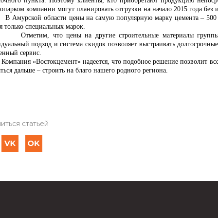
лочного пункта. Поэтому клиенты, кто приобретают продукцию непоср
топарком компании могут планировать отгрузки на начало 2015 года без
ской области цены на самую популярную марку цемента – 500 та
я только специальных марок.
Отметим, что цены на другие строительные материалы группы
дуальный подход и система скидок позволяет выстраивать долгосрочны
енный сервис.
ия «Востокцемент» надеется, что подобное решение позволит всем 
ться дальше – строить на благо нашего родного региона.
иться статьей