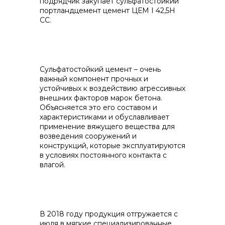
подрядчик закупает сульфатостойкий
портландцемент цемент ЦЕМ I 42,5Н
СС.
Контакты
Сульфатостойкий цемент – очень
важный компонент прочных и
устойчивых к воздействию агрессивных
внешних факторов марок бетона.
Объясняется это его составом и
+7 (423) 234 50 50
характеристиками и обуславливает
применение вяжущего вещества для
возведения сооружений и
конструкций, которые эксплуатируются
info@vostokcement.ru
в условиях постоянного контакта с
влагой.
В 2018 году продукция отгружается с
июля в мягкие специализированные