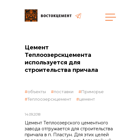
Объекты
Закупки
Цемент
Теплоозерскцемента
используется для
строительства причала
общая информация
объекты
поставки
Приморье
объявленные закупки
Теплоозерскцемент
цемент
реализация неликвидов
14.09.2018
Цемент Теплоозерского цементного
завода отгружается для строительства
причала в п. Пластун. Для этих целей
контакты отдела закупок