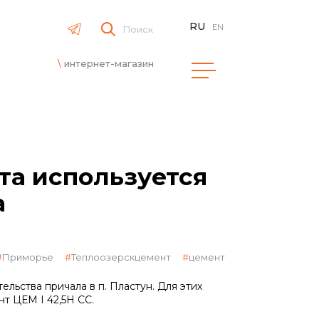
RU
EN
Поиск
интернет-магазин
та используется
а
Приморье
Теплоозерскцемент
цемент
льства причала в п. Пластун. Для этих
т ЦЕМ I 42,5Н СС.