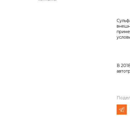
Сульф
внешн
приме
услови
В 201
автот
Подел