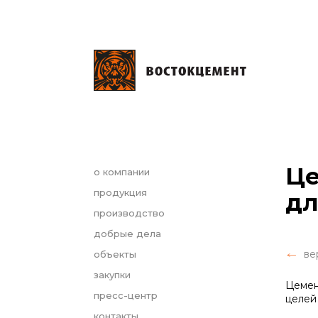
Це
о компании
продукция
дл
производство
добрые дела
ве
объекты
закупки
Цемен
пресс-центр
целей
контакты