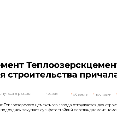
мент Теплоозерскцемен
я строительства причал
рнуться в раздел
14.09.2018
объекты
поставки
т Теплоозерского цементного завода отгружается для строите
 подрядчик закупает сульфатостойкий портландцемент цемен