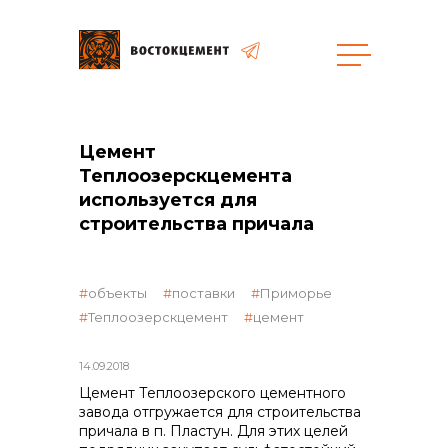
Объекты
Закупки
Цемент
Теплоозерскцемента
используется для
строительства причала
общая информация
объекты
поставки
Приморье
объявленные закупки
Теплоозерскцемент
цемент
реализация неликвидов
14.09.2018
Цемент Теплоозерского цементного
завода отгружается для строительства
причала в п. Пластун. Для этих целей
контакты отдела закупок