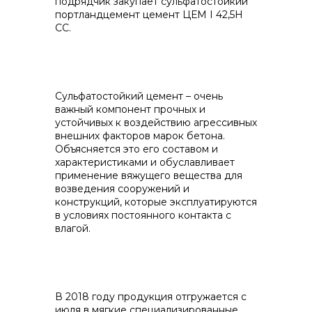
подрядчик закупает сульфатостойкий
портландцемент цемент ЦЕМ I 42,5Н
СС.
Контакты
Сульфатостойкий цемент – очень
важный компонент прочных и
устойчивых к воздействию агрессивных
внешних факторов марок бетона.
Объясняется это его составом и
+7 (423) 234 50 50
характеристиками и обуславливает
применение вяжущего вещества для
возведения сооружений и
конструкций, которые эксплуатируются
info@vostokcement.ru
в условиях постоянного контакта с
влагой.
В 2018 году продукция отгружается с
июля в мягкие специализированные