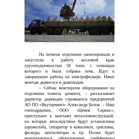
Контакты
На печном отделении смонтировали и
запустили в работу козловой кран
грузоподъемностью 50 тонн, с помощью
которого и была собрана печь. Идут к
+7 (423) 234 50 50
завершению работы на электрофильтре. Начат
монтаж дымососа и дымоходов.
– Сейчас монтируем оборудование на
отделении помола цемента, – рассказывает
info@vostokcement.ru
директор дирекции строящихся предприятий
АО ПО «Якутцемент» Александр Белов. – Наш
генподрядчик, ООО «Цемек Сервис»,
приступают к монтажу металлоконструкций,
на которых впоследствии будут установлены
аэрожелоба, сепаратор в комплекте, циклоны,
фильтра, вентиляторы и пр. Позже будет
монтироваться оборудование грейферного