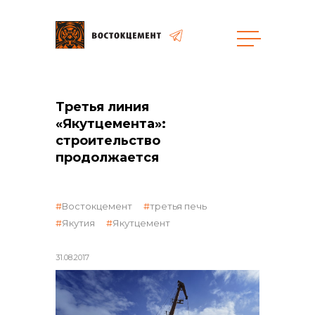
Объекты
Закупки
Третья линия
«Якутцемента»:
строительство
продолжается
общая информация
Востокцемент
третья печь
объявленные закупки
Якутия
Якутцемент
31.08.2017
реализация неликвидов
контакты отдела закупок