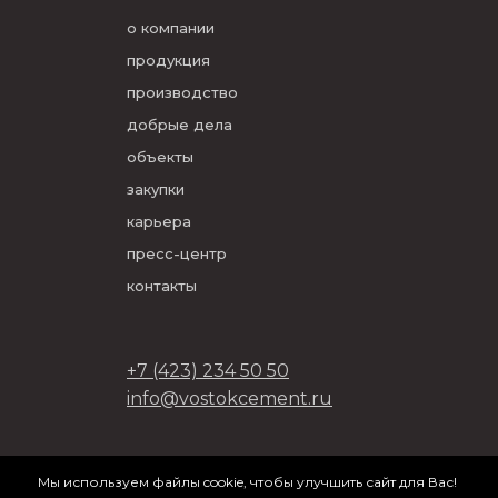
о компании
продукция
производство
добрые дела
объекты
закупки
карьера
пресс-центр
контакты
+7 (423) 234 50 50
info@vostokcement.ru
ООО «Востокцемент» 2026
Мы используем файлы cookie, чтобы улучшить сайт для Вас!
разработано в
DVIGA