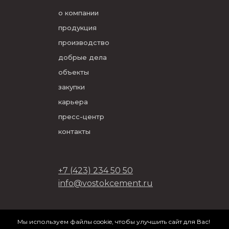
о компании
продукция
производство
добрые дела
объекты
закупки
карьера
пресс-центр
контакты
+7 (423) 234 50 50
info@vostokcement.ru
ООО «Востокцемент» 2026
Мы используем файлы cookie, чтобы улучшить сайт для Вас!
разработано в
DVIGA