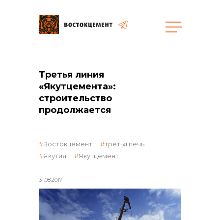
Объекты
Закупки
Третья линия
«Якутцемента»:
строительство
продолжается
общая информация
Востокцемент
третья печь
объявленные закупки
Якутия
Якутцемент
31.08.2017
реализация неликвидов
контакты отдела закупок