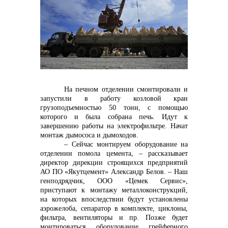
Контакты
На печном отделении смонтировали и
запустили в работу козловой кран
грузоподъемностью 50 тонн, с помощью
которого и была собрана печь. Идут к
+7 (423) 234 50 50
завершению работы на электрофильтре. Начат
монтаж дымососа и дымоходов.
– Сейчас монтируем оборудование на
отделении помола цемента, – рассказывает
info@vostokcement.ru
директор дирекции строящихся предприятий
АО ПО «Якутцемент» Александр Белов. – Наш
генподрядчик, ООО «Цемек Сервис»,
приступают к монтажу металлоконструкций,
на которых впоследствии будут установлены
аэрожелоба, сепаратор в комплекте, циклоны,
фильтра, вентиляторы и пр. Позже будет
монтироваться оборудование грейферного