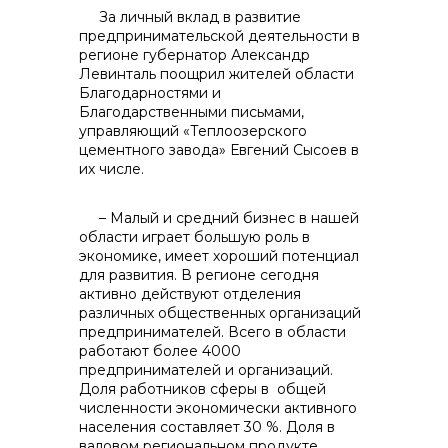
За личный вклад в развитие
контакты отдела закупок
предпринимательской деятельности в
регионе губернатор Александр
Левинталь поощрил жителей области
Благодарностями и
Благодарственными письмами,
управляющий «Теплоозерского
цементного завода» Евгений Сысоев в
их числе.
Контакты
– Малый и средний бизнес в нашей
области играет большую роль в
экономике, имеет хороший потенциал
для развития. В регионе сегодня
активно действуют отделения
различных общественных организаций
предпринимателей. Всего в области
+7 (423) 234 50 50
работают более 4000
предпринимателей и организаций.
Доля работников сферы в общей
численности экономически активного
населения составляет 30 %. Доля в
info@vostokcement.ru
валовом региональном продукте