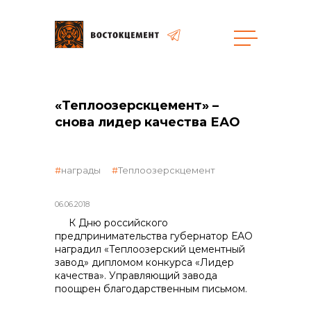
Закупки
«Теплоозерскцемент» –
снова лидер качества ЕАО
общая информация
награды
Теплоозерскцемент
объявленные закупки
06.06.2018
К Дню российского
предпринимательства губернатор ЕАО
наградил «Теплоозерский цементный
завод» дипломом конкурса «Лидер
реализация неликвидов
качества». Управляющий завода
поощрен благодарственным письмом.