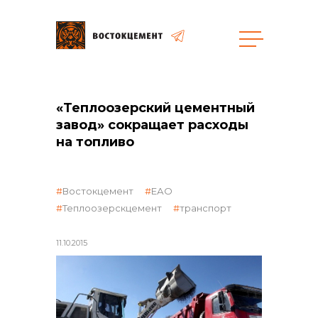
Закупки
«Теплоозерский цементный
завод» сокращает расходы
общая информация
на топливо
Востокцемент
ЕАО
объявленные закупки
Теплоозерскцемент
транспорт
11.10.2015
реализация неликвидов