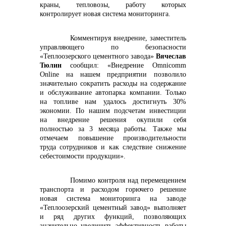
краны, тепловозы, работу которых
контролирует новая система мониторинга.
info@vostokcement.ru
Комментируя внедрение, заместитель
управляющего по безопасности
«Теплоозерского цементного завода»
Вячеслав
Тюлин
сообщил: «Внедрение Omnicomm
Online на нашем предприятии позволило
значительно сократить расходы на содержание
и обслуживание автопарка компании. Только
на топливе нам удалось достигнуть 30%
экономии. По нашим подсчетам инвестиции
на внедрение решения окупили себя
полностью за 3 месяца работы. Также мы
отмечаем повышение производительности
труда сотрудников и как следствие снижение
себестоимости продукции».
Помимо контроля над перемещением
транспорта и расходом горючего решение
новая система мониторинга на заводе
«Теплоозерский цементный завод» выполняет
и ряд других функций, позволяющих
значительно увеличить эффективность работы