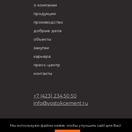
о компании
продукция
производство
добрые дела
объекты
закупки
карьера
пресс-центр
контакты
+7 (423) 234 50 50
info@vostokcement.ru
ООО «Востокцемент» 2026
Мы используем файлы cookie, чтобы улучшить сайт для Вас!
разработано в
DVIGA