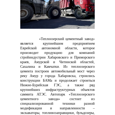
контакты отдела закупок
«Теплоозерский цементный завод»
является крупнейшим предприятием
Еврейской автономной области, которое
производит продукцию для компаний
стройиндустрии Хабаровского и Приморского
краев, Амурской и Читинской областей,
Контакты
Сахалина и Камчатки. Из теплоозерского
цемента построен автомобильный мост через
реку Амур у города Хабаровска, строились
конструкции БАМа и продолжает строиться
Нижне-Бурейская ГЭС, а также ряд
крупнейших инфраструктурных объектов
саммита АТЭС. Автопарк «Теплоозерского
цементного завода» состоит из
+7 (423) 234 50 50
специализированной техники разной
модификации и направленности –
экскаваторы, топливозаправщики, бульдозеры,