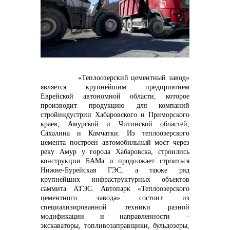
контакты отдела закупок
«Теплоозерский цементный завод»
является крупнейшим предприятием
Еврейской автономной области, которое
производит продукцию для компаний
стройиндустрии Хабаровского и Приморского
краев, Амурской и Читинской областей,
Контакты
Сахалина и Камчатки. Из теплоозерского
цемента построен автомобильный мост через
реку Амур у города Хабаровска, строились
конструкции БАМа и продолжает строиться
Нижне-Бурейская ГЭС, а также ряд
крупнейших инфраструктурных объектов
саммита АТЭС. Автопарк «Теплоозерского
цементного завода» состоит из
+7 (423) 234 50 50
специализированной техники разной
модификации и направленности –
экскаваторы, топливозаправщики, бульдозеры,