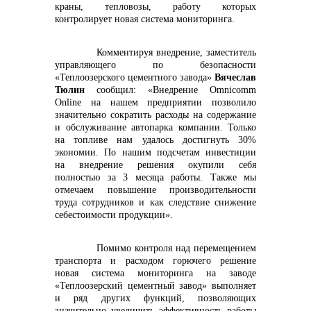
краны, тепловозы, работу которых
контролирует новая система мониторинга.
info@vostokcement.ru
Комментируя внедрение, заместитель
управляющего по безопасности
«Теплоозерского цементного завода»
Вячеслав
Тюлин
сообщил: «Внедрение Omnicomm
Online на нашем предприятии позволило
значительно сократить расходы на содержание
и обслуживание автопарка компании. Только
на топливе нам удалось достигнуть 30%
экономии. По нашим подсчетам инвестиции
на внедрение решения окупили себя
полностью за 3 месяца работы. Также мы
отмечаем повышение производительности
труда сотрудников и как следствие снижение
себестоимости продукции».
Помимо контроля над перемещением
транспорта и расходом горючего решение
новая система мониторинга на заводе
«Теплоозерский цементный завод» выполняет
и ряд других функций, позволяющих
значительно увеличить эффективность работы