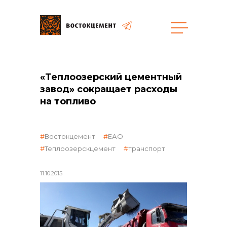
Закупки
«Теплоозерский цементный
завод» сокращает расходы
общая информация
на топливо
Востокцемент
ЕАО
объявленные закупки
Теплоозерскцемент
транспорт
11.10.2015
реализация неликвидов