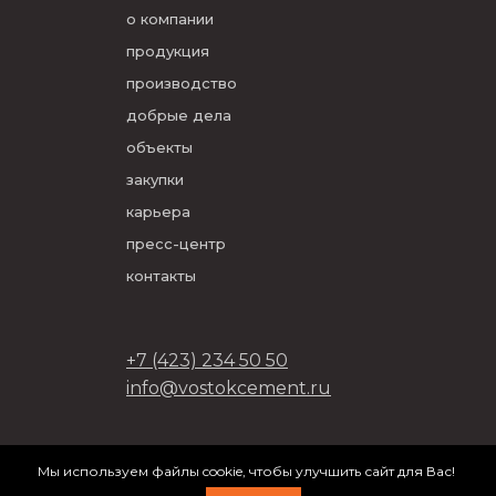
о компании
продукция
производство
добрые дела
объекты
закупки
карьера
пресс-центр
контакты
+7 (423) 234 50 50
info@vostokcement.ru
ООО «Востокцемент» 2026
Мы используем файлы cookie, чтобы улучшить сайт для Вас!
разработано в
DVIGA