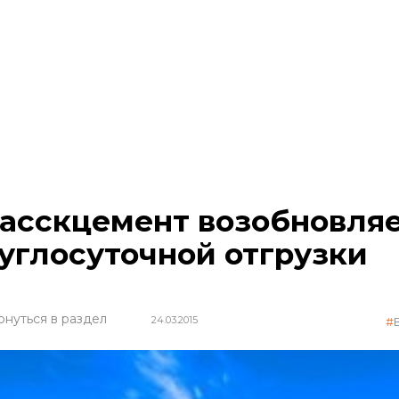
асскцемент возобновля
углосуточной отгрузки
рнуться в раздел
24.03.2015