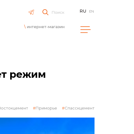
RU
EN
Поиск
интернет-магазин
ет режим
Востокцемент
Приморье
Спасскцемент