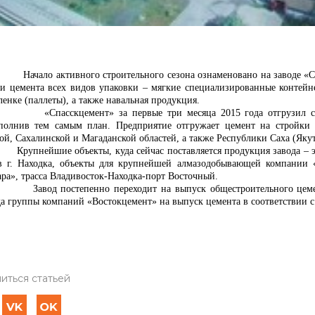
ало активного строительного сезона ознаменовано на заводе «Спа
ки цемента всех видов упаковки – мягкие специализированные контей
енке (паллеты), а также навальная продукция.
пасскцемент» за первые три месяца 2015 года отгрузил своим
полнив тем самым план. Предприятие отгружает цемент на стройки П
й, Сахалинской и Магаданской областей, а также Республики Саха (Якут
нейшие объекты, куда сейчас поставляется продукция завода – это
в г. Находка, объекты для крупнейшей алмазодобывающей компании
ара», трасса Владивосток-Находка-порт Восточный.
од постепенно переходит на выпуск общестроительного цемента
да группы компаний «Востокцемент» на выпуск цемента в соответствии 
иться статьей