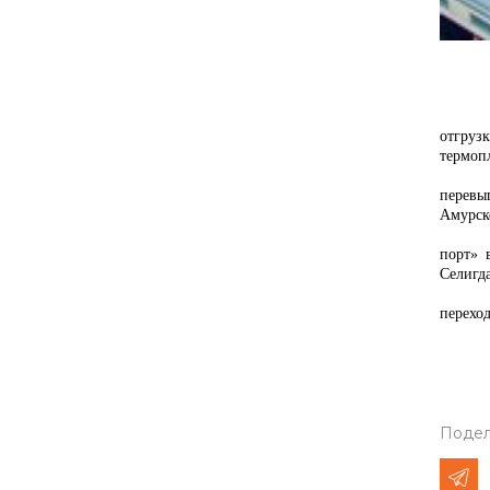
Нач
отгруз
термопл
«С
перевы
Амурско
Круп
порт» 
Селигд
Зав
перехо
Подел