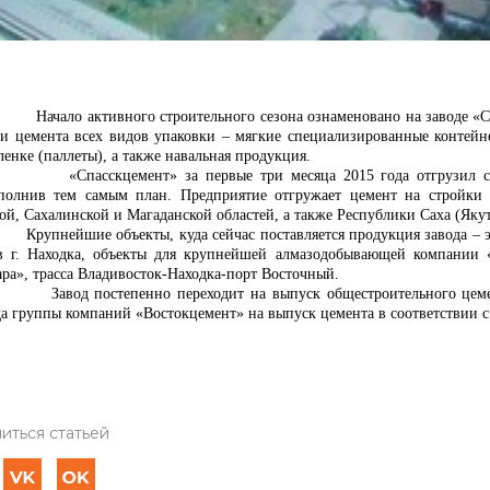
ало активного строительного сезона ознаменовано на заводе «Спа
ки цемента всех видов упаковки – мягкие специализированные контей
енке (паллеты), а также навальная продукция.
пасскцемент» за первые три месяца 2015 года отгрузил своим
полнив тем самым план. Предприятие отгружает цемент на стройки П
й, Сахалинской и Магаданской областей, а также Республики Саха (Якут
нейшие объекты, куда сейчас поставляется продукция завода – это
в г. Находка, объекты для крупнейшей алмазодобывающей компании
ара», трасса Владивосток-Находка-порт Восточный.
од постепенно переходит на выпуск общестроительного цемента
да группы компаний «Востокцемент» на выпуск цемента в соответствии 
иться статьей