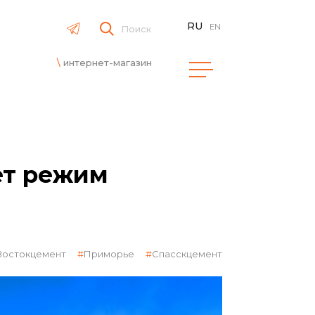
RU
EN
Поиск
интернет-магазин
ет режим
Востокцемент
Приморье
Спасскцемент