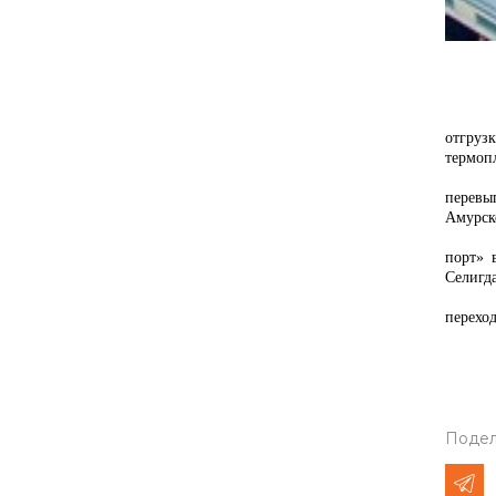
Нач
отгруз
термопл
«С
перевы
Амурско
Круп
порт» 
Селигд
Зав
перехо
Подел