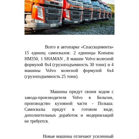
контакты отдела закупок
Контакты
Всего в автопарке «Спасскцемента»
15 единиц самосвалов: 2 единицы Komatsu
HM350, 1 SHAMAN , 8 машин
Volvo
колесной
формулой 8x4 (грузоподъемность 30 тонн) и 4
машины
Volvo
колесной формулой 6x4
(грузоподъемность 25 тонн).
+7 (423) 234 50 50
Машины придут своим ходом с
завода-производителя
Volvo в Бельгии,
производство
кузовной части - Польша.
info@vostokcement.ru
Самосвалы придут в готовом виде,
дополнительных доработок и модернизаций
не требуется.
Новые машины отличают усиленный