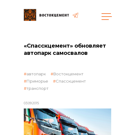
Объекты
Закупки
«Спасскцемент» обновляет
автопарк самосвалов
общая информация
автопарк
Востокцемент
Приморье
Спасскцемент
транспорт
объявленные закупки
03.09.2015
реализация неликвидов