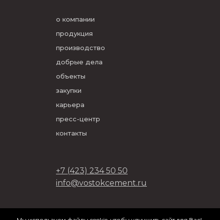
о компании
продукция
производство
добрые дела
объекты
закупки
карьера
пресс-центр
контакты
+7 (423) 234 50 50
info@vostokcement.ru
ООО «Востокцемент» 2026
Мы используем файлы cookie, чтобы улучшить сайт для Вас!