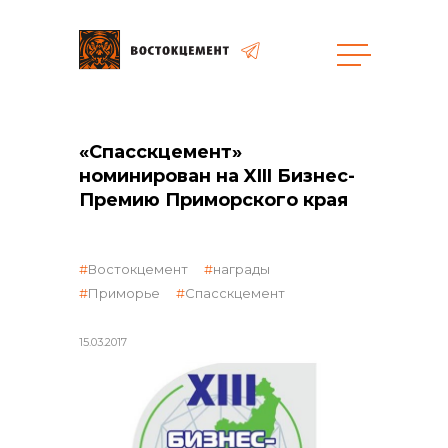
Закупки
«Спасскцемент»
номинирован на XIII Бизнес-
общая информация
Премию Приморского края
Востокцемент
награды
объявленные закупки
Приморье
Спасскцемент
15.03.2017
реализация неликвидов