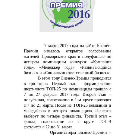
контакты отдела закупок
7 марта 2017 года на сайте Бизнес-
Премии началось открытое голосование
жителей Приморского края в полуфинале по
Контакты
четырем номинациям конкурса: «Компания
года»,
«Менеджер года», «Развивающийся
бизнес» и «Социально ответственный бизнес».
В этом году Бизнес-Премия проводится
в три этапа. Первый этап – формирование
шорт-листа ТОП-25 по номинациям прошло с
7 по 27 февраля 2017 года. Второй этап –
+7 (423) 234 50 50
полуфинал, голосование в 1-м круге проходит
с 7 по 21 марта. После из ТОП-25 компаний и
менеджеров в четырех номинациях эксперты
выберут по четыре финалиста. Третий этап –
финал, голосование во 2 круге ТОП-4
info@vostokcement.ru
состоится с 22 по 31 марта.
Организаторы Бизнес-Премии –