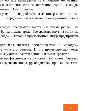
ия больше направлены на сплочение коллектива,
ая, и без сплоченного коллектива, единой команды
емента» Юрий Соколов.
уже 14-й год работает начальник ремонтного цеха
ч с гордостью рассказывает о молодежном совете
годно предусматривается 500 тысяч рублей, на
фонда оплаты труда. Все средства идут на развитие
побед», – говорит профсоюзный лидер предприятия
приятия является наставничество. К молодому
», учит его ремеслу. И что примечательно, когда
иказу оплачиваются дополнительные средства.
ю профессионального уровня работников. Считаю,
ива «выросли» новые руководители, произошла смена