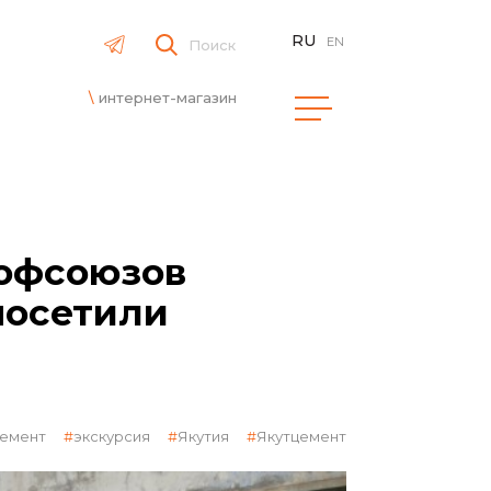
RU
EN
Поиск
интернет-магазин
офсоюзов
посетили
цемент
экскурсия
Якутия
Якутцемент