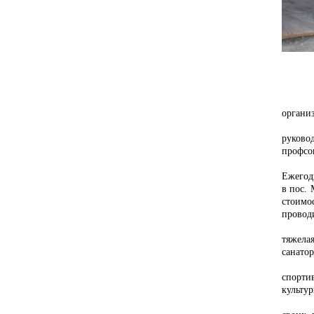
органи
руково
профсо
Ежегод
в пос.
стоимо
провод
тяжела
санато
спорти
культур