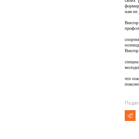
своих 
формир
нам не
Виктор
профсо
спортив
потенц
Виктор 
специа
молодо
что пок
поколен
Подел