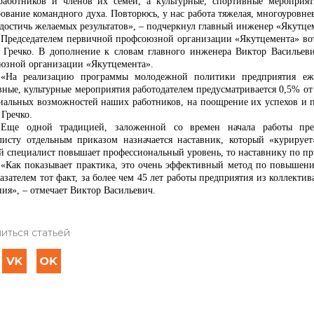
работников и членов их семей, а культурные, спортивные мероприят
ование командного духа. Повторюсь, у нас работа тяжелая, многоуровнев
 достичь желаемых результатов», – подчеркнул главный инженер «Якутц
Председателем первичной профсоюзной организации «Якутцемента» вот 
 Гречко. В дополнение к словам главного инженера Виктор Васильеви
юзной организации «Якутцемента».
«На реализацию программы молодежной политики предприятия еже
ные, культурные мероприятия работодателем предусматривается 0,5% от 
иальных возможностей наших работников, на поощрение их успехов и 
Гречко.
Еще одной традицией, заложенной со времен начала работы пред
листу отдельным приказом назначается наставник, который «курирует
й специалист повышает профессиональный уровень, то наставнику по пр
«Как показывает практика, это очень эффективный метод по повышени
азателем тот факт, за более чем 45 лет работы предприятия из коллект
ия», – отмечает Виктор Васильевич.
иться статьей