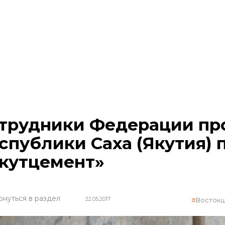
трудники Федерации пр
спублики Саха (Якутия) 
кутцемент»
рнуться в раздел
22.05.2017
Восток