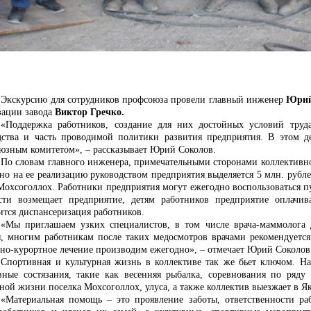
Экскурсию для сотрудников профсоюза провели главный инженер
Юрий
зации завода
Виктор Гречко.
«Поддержка работников, создание для них достойных условий труд
дства и часть проводимой политики развития предприятия. В этом 
юзным комитетом», – рассказывает Юрий Соколов.
По словам главного инженера, примечательными сторонами коллективн
но на ее реализацию руководством предприятия выделяется 5 млн. рубле
 Мохсоголлох. Работники предприятия могут ежегодно воспользоваться п
сти возмещает предприятие, детям работников предприятие оплачи
ится диспансеризация работников.
«Мы приглашаем узких специалистов, в том числе врача-маммолога
я, многим работникам после таких медосмотров врачами рекомендуется
рно-курортное лечение производим ежегодно», – отмечает Юрий Соколов
Спортивная и культурная жизнь в коллективе так же бьет ключом. Н
вные состязания, такие как весенняя рыбалка, соревнования по ряду
ной жизни поселка Мохсоголлох, улуса, а также коллектив выезжает в Я
«Материальная помощь – это проявление заботы, ответственности ра