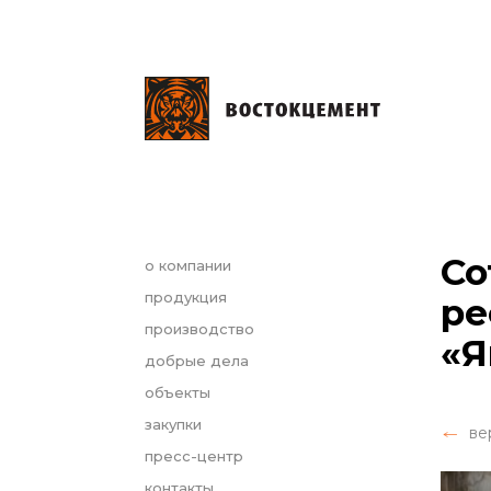
Со
о компании
продукция
ре
производство
«Я
добрые дела
объекты
закупки
ве
пресс-центр
контакты