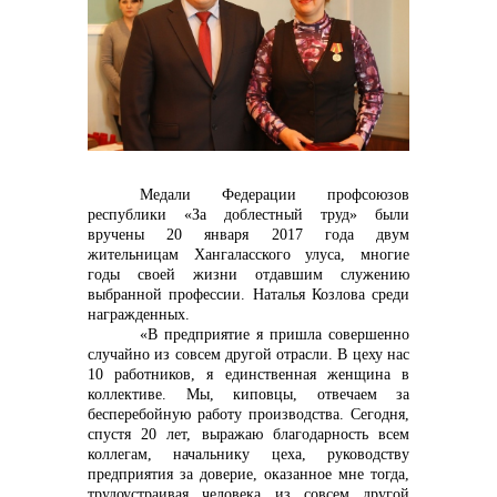
контакты отдела закупок
Контакты
Медали Федерации профсоюзов
республики «За доблестный труд» были
вручены 20 января 2017 года двум
жительницам Хангаласского улуса, многие
годы своей жизни отдавшим служению
выбранной профессии. Наталья Козлова среди
награжденных.
+7 (423) 234 50 50
«В предприятие я пришла совершенно
случайно из совсем другой отрасли. В цеху нас
10 работников, я единственная женщина в
коллективе. Мы, киповцы, отвечаем за
info@vostokcement.ru
бесперебойную работу производства. Сегодня,
спустя 20 лет, выражаю благодарность всем
коллегам, начальнику цеха, руководству
предприятия за доверие, оказанное мне тогда,
трудоустраивая человека из совсем другой