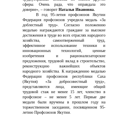
сферы. Очень рада, что оправдала это
доверие», – говорит
Наталья Ивановна.
В год 95-летия профсоюзов Якутии
Федерация профсоюзов учредила медаль «За
доблестный труд». Согласно положению
медалью награждаются граждане за высокие
достижения в труде во всех отраслях народного
хозяйства, самоотверженный труд,
эффективное использование техники и
инновационных технологий, ценные
изобретения и рационализаторские
предложения, трудовой вклад в строительство,
реконструкцию важнейших объектов
народного хозяйства. К награждению медалью
Федерации профсоюзов республики Саха
(Якутия) «За добросовестный труд»,
представляются лица, имеющие общий
трудовой стаж не менее 15 лет, членство в
профсоюзе – не менее 5 лет. Первые две
медали были вручены в прошлом году на
торжественном заседании, посвященном 95-
летию Профсоюзов Якутии.