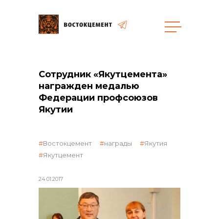
Объекты
Закупки
Сотрудник «Якутцемента»
награжден медалью
Федерации профсоюзов
общая информация
Якутии
объявленные закупки
Востокцемент
награды
Якутия
Якутцемент
24.01.2017
реализация неликвидов