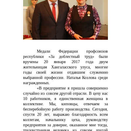
контакты отдела закупок
Контакты
Медали Федерации профсоюзов
республики «За доблестный труд» были
вручены 20 января 2017 года двум
жительницам Хангаласского улуса, многие
годы своей жизни отдавшим служению
выбранной профессии. Наталья Козлова среди
награжденных.
+7 (423) 234 50 50
«В предприятие я пришла совершенно
случайно из совсем другой отрасли. В цеху нас
10 работников, я единственная женщина в
коллективе. Мы, киповцы, отвечаем за
info@vostokcement.ru
бесперебойную работу производства. Сегодня,
спустя 20 лет, выражаю благодарность всем
коллегам, начальнику цеха, руководству
предприятия за доверие, оказанное мне тогда,
трудоустраивая человека из совсем другой