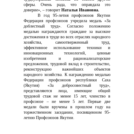
сферы. Очень рада, что оправдала это
доверие», – говорит
Наталья Ивановна.
В год 95-летия профсоюзов Якутии
Федерация профсоюзов учредила медаль «За
доблестный труд». Согласно положению
медалью награждаются граждане за высокие
достижения в труде во всех отраслях народного
хозяйства, самоотверженный труд,
эффективное использование техники и
инновационных технологий, ценные
изобретения и рационализаторские
предложения, трудовой вклад в строительство,
реконструкцию важнейших объектов
народного хозяйства. К награждению медалью
Федерации профсоюзов республики Саха
(Якутия) «За добросовестный труд»,
представляются лица, имеющие общий
трудовой стаж не менее 15 лет, членство в
профсоюзе – не менее 5 лет. Первые две
медали были вручены в прошлом году на
торжественном заседании, посвященном 95-
летию Профсоюзов Якутии.