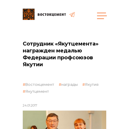
Объекты
Закупки
Сотрудник «Якутцемента»
награжден медалью
Федерации профсоюзов
общая информация
Якутии
объявленные закупки
Востокцемент
награды
Якутия
Якутцемент
24.01.2017
реализация неликвидов