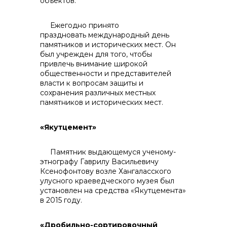
объектов.
Ежегодно принято
контакты отдела закупок
праздновать международный день
памятников и исторических мест. Он
был учрежден для того, чтобы
привлечь внимание широкой
общественности и представителей
власти к вопросам защиты и
сохранения различных местных
памятников и исторических мест.
«Якутцемент»
Контакты
Памятник выдающемуся ученому-
этнографу Гаврилу Васильевичу
Ксенофонтову возле Хангаласского
улусного краеведческого музея был
установлен на средства «Якутцемента»
в 2015 году.
+7 (423) 234 50 50
«Дробильно-сортировочный