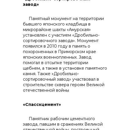
завод»
Памятный монумент на территории
бывшего японского кладбища в
микрорайоне шахты «Амурская»
info@vostokcement.ru
установлен с участием «Дробильно-
сортировочного завода». Монумент
появился в 2010 году в память о
похороненных в Приморском крае
японских военнопленных. Завод
помогал в отсыпке территории
щебнем, а также в установке памятного
камня. Также «Дробильно-
сортировочный завод» участвовал в
строительстве сквера героям Великой
отечественной войны
«Спасскцемент»
Памятник рабочим цементного
завода, павшим в сражениях Великой
отечественной войны, построенный