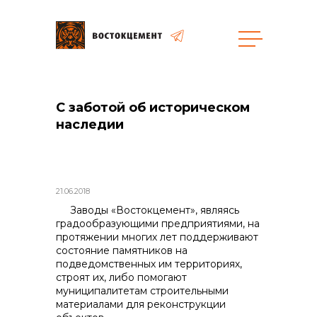
Закупки
С заботой об историческом
общая информация
наследии
21.06.2018
объявленные закупки
Заводы «Востокцемент», являясь
градообразующими предприятиями, на
протяжении многих лет поддерживают
состояние памятников на
подведомственных им территориях,
строят их, либо помогают
реализация неликвидов
муниципалитетам строительными
материалами для реконструкции