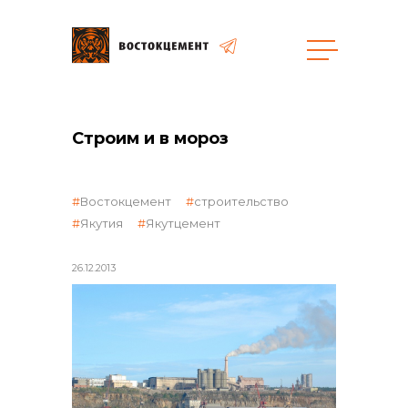
Объекты
Закупки
Строим и в мороз
общая информация
Востокцемент
строительство
Якутия
Якутцемент
объявленные закупки
26.12.2013
реализация неликвидов