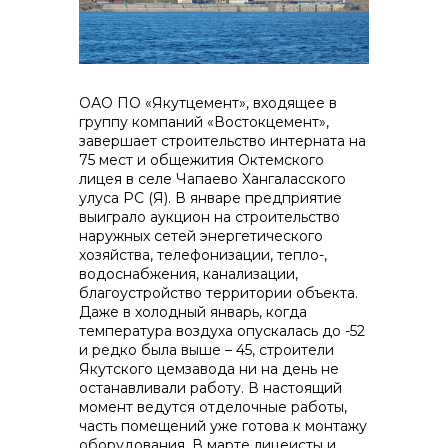
контакты отдела закупок
ОАО ПО «Якутцемент», входящее в
группу компаний «Востокцемент»,
завершает строительство интерната на
75 мест и общежития Октемского
Контакты
лицея в селе Чапаево Хангаласского
улуса РС (Я).
В январе предприятие
выиграло аукцион на строительство
наружных сетей энергетического
хозяйства, телефонизации, тепло-,
водоснабжения, канализации,
+7 (423) 234 50 50
благоустройство территории объекта.
Даже в холодный январь, когда
температура воздуха опускалась до -52
и редко была выше – 45, строители
info@vostokcement.ru
Якутского цемзавода ни на день не
останавливали работу. В настоящий
момент ведутся отделочные работы,
часть помещений уже готова к монтажу
оборудования. В марте лицеисты и