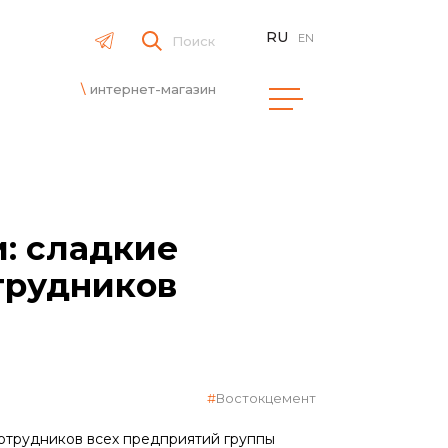
RU
EN
Поиск
интернет-магазин
и: сладкие
трудников
Востокцемент
отрудников всех предприятий группы