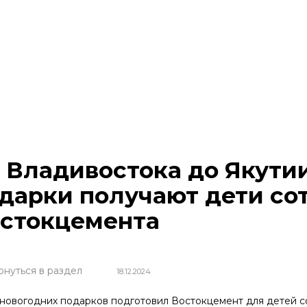
 Владивостока до Якути
дарки получают дети со
стокцемента
рнуться в раздел
18.12.2024
 новогодних подарков подготовил Востокцемент для детей с