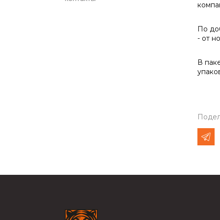
компа
По до
- от 
В пак
упако
Подел