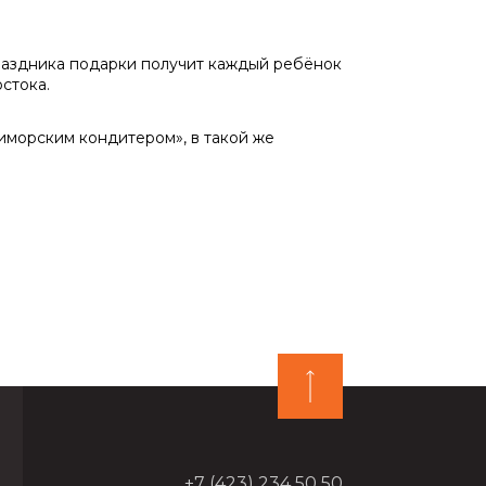
раздника подарки получит каждый ребёнок
стока.
риморским кондитером», в такой же
+7 (423) 234 50 50