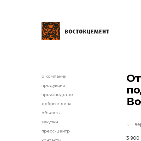
От
о компании
продукция
по
производство
Во
добрые дела
объекты
закупки
ве
пресс-центр
3 900
контакты