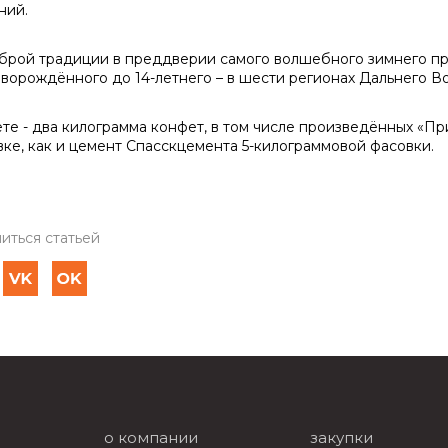
ний.
брой традиции в преддверии самого волшебного зимнего п
новорождённого до 14-летнего – в шести регионах Дальнего Во
ете - два килограмма конфет, в том числе произведённых «П
вке, как и цемент Спасскцемента 5-килограммовой фасовки.
иться статьей
о компании
закупки