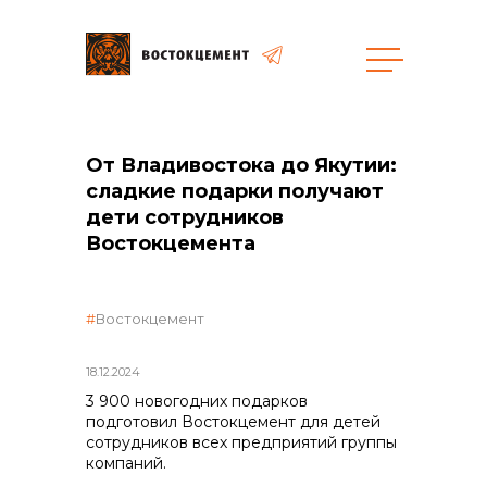
Пресс-центр
Объекты
От Владивостока до Якутии:
Закупки
сладкие подарки получают
дети сотрудников
Востокцемента
общая информация
Востокцемент
объявленные закупки
18.12.2024
реализация неликвидов
3 900 новогодних подарков
подготовил Востокцемент для детей
сотрудников всех предприятий группы
контакты отдела закупок
компаний.