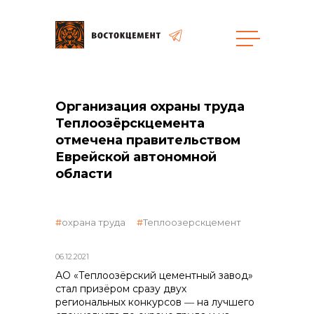
общая информация
Организация охраны труда
Теплоозёрскцемента
отмечена правительством
Еврейской автономной
области
объявленные закупки
охрана труда
Теплоозерскцемент
06.12.2021
АО «Теплоозёрский цементный завод»
стал призёром сразу двух
реализация неликвидов
региональных конкурсов ― на лучшего