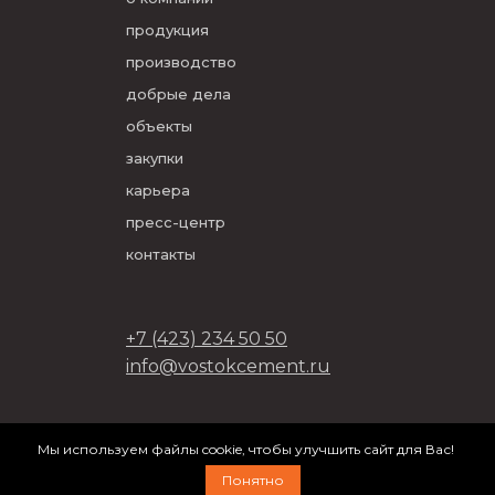
продукция
производство
добрые дела
объекты
закупки
карьера
пресс-центр
контакты
+7 (423) 234 50 50
info@vostokcement.ru
ООО «Востокцемент» 2026
Мы используем файлы cookie, чтобы улучшить сайт для Вас!
разработано в
DVIGA
Понятно