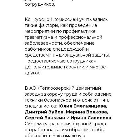
сотрудников.
Конкурсной комиссией учитывались
такие факторы, как проведение
мероприятий по профилактике
+7 (423) 234 50 50
травматизма и профессиональной
заболеваемости, обеспечение
работников спецодеждой и
средствами индивидуальной защиты,
предоставляемые сотрудникам
дополнительные гарантии и многое
другое.
info@vostokcement.ru
В АО «Теплоозёрский цементный
завод» за охрану труда и соблюдение
техники безопасности отвечают пять
специалистов:
Юлия Емельянцева,
Дмитрий Зубов, Марина Волкова,
Сергей Ванькин
и
Ирина Савелова
.
Система управления охраной труда
разработана таким образом, чтобы
обеспечить максимальную