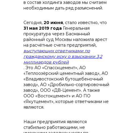
в состав холдинга заводов мы считаем
необходимым дать ряд разъяснений.
Сегодня,
20 июня
, стало известно, что
31 мая 2019 года
Генеральная
контакты отдела закупок
прокуратура через Басманный
районный суд Москвы наложила арест
на расчётные счета предприятий,
выступающих ответчиками по
гражданскому иску о взыскании 3,2
миллиардов рублей
. Это АО «Спасскцемент», АО
«Теплоозёрский цементный завод», АО
«Владивостокский бутощебеночный
завод», АО «Дробильно-сортировочный
завод», ООО «ДВ-Цемент». А также
ООО «Востокцемент» и АО ПО
«Якутцемент», которые ответчиками не
являются.
Контакты
Наши предприятия являются
стабильно работающими, не