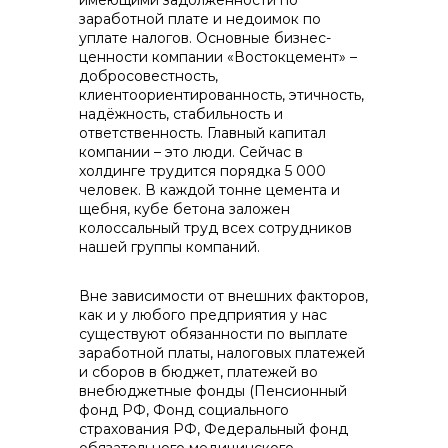
имеющими задолженности по
заработной плате и недоимок по
уплате налогов. Основные бизнес-
ценности компании «Востокцемент» –
добросовестность,
клиентоориентированность, этичность,
+7 (423) 234 50 50
надёжность, стабильность и
ответственность. Главный капитал
компании – это люди. Сейчас в
холдинге трудится порядка 5 000
человек. В каждой тонне цемента и
щебня, кубе бетона заложен
колоссальный труд всех сотрудников
нашей группы компаний.
info@vostokcement.ru
Вне зависимости от внешних факторов,
как и у любого предприятия у нас
существуют обязанности по выплате
заработной платы, налоговых платежей
и сборов в бюджет, платежей во
внебюджетные фонды (Пенсионный
фонд РФ, Фонд социального
страхования РФ, Федеральный фонд