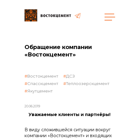
общая информация
Обращение компании
«Востокцемент»
Востокцемент
ДСЗ
Спасскцемент
Теплоозерскцемент
объявленные закупки
Якутцемент
20.06.2019
Уважаемые клиенты и партнёры!
реализация неликвидов
В виду сложившейся ситуации вокруг
компании «Востокцемент» и входящих