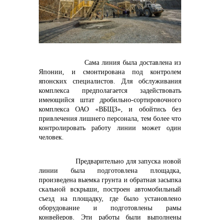
контакты отдела закупок
Сама линия была доставлена из
Японии, и смонтирована под контролем
японских специалистов. Для обслуживания
комплекса предполагается задействовать
имеющийся штат дробильно-сортировочного
Контакты
комплекса ОАО «ВБЩЗ», и обойтись без
привлечения лишнего персонала, тем более что
контролировать работу линии может один
человек.
Предварительно для запуска новой
линии была подготовлена площадка,
+7 (423) 234 50 50
произведена выемка грунта и обратная засыпка
скальной вскрыши, построен автомобильный
съезд на площадку, где было установлено
оборудование и подготовлены рамы
конвейеров. Эти работы были выполнены