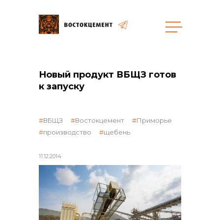
Закупки
Новый продукт ВБЩЗ готов
к запуску
общая информация
ВБЩЗ
Востокцемент
Приморье
производство
щебень
объявленные закупки
11.12.2014
реализация неликвидов