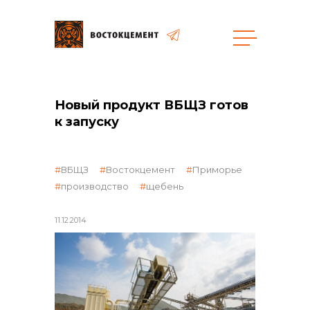
Закупки
Новый продукт ВБЩЗ готов
к запуску
общая информация
ВБЩЗ
Востокцемент
Приморье
производство
щебень
объявленные закупки
11.12.2014
реализация неликвидов