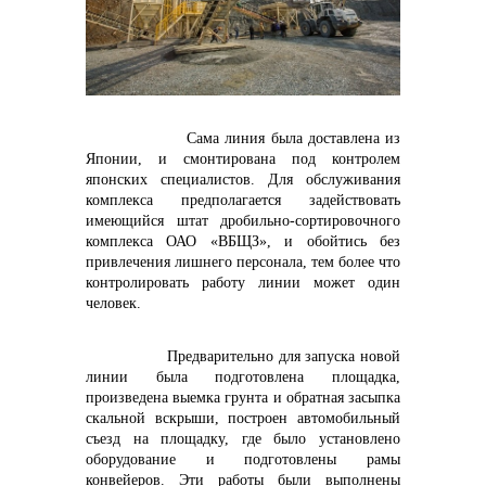
контакты отдела закупок
Сама линия была доставлена из
Японии, и смонтирована под контролем
японских специалистов. Для обслуживания
комплекса предполагается задействовать
имеющийся штат дробильно-сортировочного
Контакты
комплекса ОАО «ВБЩЗ», и обойтись без
привлечения лишнего персонала, тем более что
контролировать работу линии может один
человек.
Предварительно для запуска новой
линии была подготовлена площадка,
+7 (423) 234 50 50
произведена выемка грунта и обратная засыпка
скальной вскрыши, построен автомобильный
съезд на площадку, где было установлено
оборудование и подготовлены рамы
конвейеров. Эти работы были выполнены