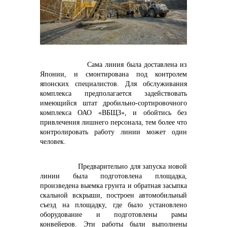
контакты отдела закупок
Сама линия была доставлена из
Японии, и смонтирована под контролем
японских специалистов. Для обслуживания
комплекса предполагается задействовать
имеющийся штат дробильно-сортировочного
Контакты
комплекса ОАО «ВБЩЗ», и обойтись без
привлечения лишнего персонала, тем более что
контролировать работу линии может один
человек.
Предварительно для запуска новой
линии была подготовлена площадка,
+7 (423) 234 50 50
произведена выемка грунта и обратная засыпка
скальной вскрыши, построен автомобильный
съезд на площадку, где было установлено
оборудование и подготовлены рамы
конвейеров. Эти работы были выполнены