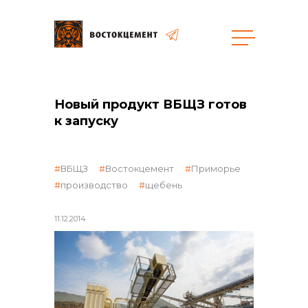
Закупки
Новый продукт ВБЩЗ готов
к запуску
общая информация
ВБЩЗ
Востокцемент
Приморье
производство
щебень
объявленные закупки
11.12.2014
реализация неликвидов