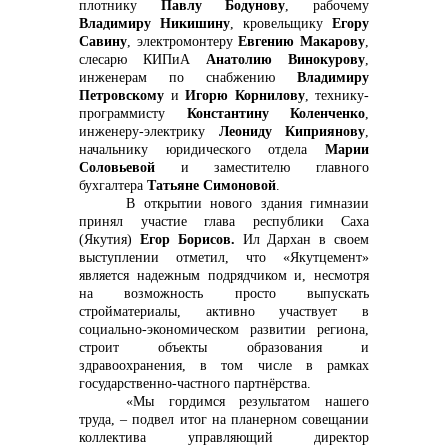
плотнику
Павлу Бодунову
, рабочему
Владимиру Никишину
, кровельщику
Егору
Савину
, электромонтеру
Евгению Макарову
,
слесарю КИПиА
Анатолию Винокурову
,
инженерам по снабжению
Владимиру
Петровскому
и
Игорю Корнилову
, технику-
программисту
Константину Коленченко
,
инженеру-электрику
Леониду Киприянову
,
начальнику юридического отдела
Марии
Соловьевой
и заместителю главного
бухгалтера
Татьяне Симоновой
.
В открытии нового здания гимназии
принял участие глава республики Саха
(Якутия)
Егор Борисов.
Ил Дархан в своем
выступлении отметил, что «Якутцемент»
является надежным подрядчиком и, несмотря
на возможность просто выпускать
стройматериалы, активно участвует в
социально-экономическом развитии региона,
строит объекты образования и
здравоохранения, в том числе в рамках
государственно-частного партнёрства.
«Мы гордимся результатом нашего
труда, – подвел итог на планерном совещании
коллектива управляющий директор