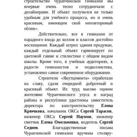
строительстве Чурапчинской гимназии мы
впервые очень тесно сотрудничали с
дизайнерами. И объект получился не только
info@vostokcement.ru
удобным для учебного процесса, но и очень
красивым, имеющим свой неповторимый
облик».
Действительно, все в гимназии от
парадного входа до холлов и классов достойно
восхищения. Каждый штрих здания продуман,
каждый отдельный объект гармонирует по
цветовой гамме и стилистике с общим видом
школы. Кроме того, в учебных аудиториях, к
радости гимназистов и педколлектива,
установлено самое современное оборудование.
Строители «Якутцемента» отработали
на славу, сдали очередной добротный и
красивый объект. Их труд высоко оценен
жителями Чурапчинского улуса и наград
района и республики удостоены заместитель
директора по капстроительству
Елена
Крючкова
, начальник ОКСа
Сергей Тарасов
,
инженер ОКСа
Сергей Наумов
, инженер
сметчик
Елена Омельченко
, водитель
Сергей
Седнев
. Благодарственные письма
Чурапчинской гимназии вручены столяру-