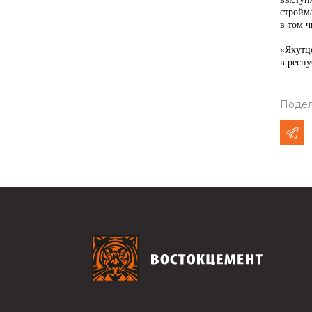
стройм
в том ч
«Якутц
в респу
Подел