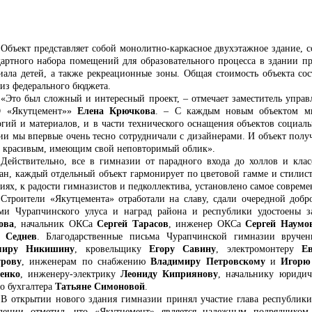
Объект представляет собой монолитно-каркасное двухэтажное здание, 
дартного набора помещений для образовательного процесса в здании п
иала детей, а также рекреационные зоны. Общая стоимость объекта сос
 из федерального бюджета.
«Это был сложный и интересный проект, – отмечает заместитель управ
 «Якутцемент»»
Елена Крючкова
. – С каждым новым объектом м
огий и материалов, и в части технического оснащения объектов социал
ии мы впервые очень тесно сотрудничали с дизайнерами. И объект получ
ь красивым, имеющим свой неповторимый облик».
Действительно, все в гимназии от парадного входа до холлов и кл
ан, каждый отдельный объект гармонирует по цветовой гамме и стилис
иях, к радости гимназистов и педколлектива, установлено самое совреме
Строители «Якутцемента» отработали на славу, сдали очередной добр
ми Чурапчинского улуса и наград района и республики удостоены з
ова
, начальник ОКСа
Сергей Тарасов
, инженер ОКСа
Сергей Наумо
 Седнев
. Благодарственные письма Чурапчинской гимназии вруче
миру Никишину
, кровельщику
Егору Савину
, электромонтеру
Е
урову
, инженерам по снабжению
Владимиру Петровскому
и
Игорю
енко
, инженеру-электрику
Леониду Киприянову
, начальнику юридич
го бухгалтера
Татьяне Симоновой
.
В открытии нового здания гимназии принял участие глава республик
лении отметил, что «Якутцемент» является надежным подрядчиком