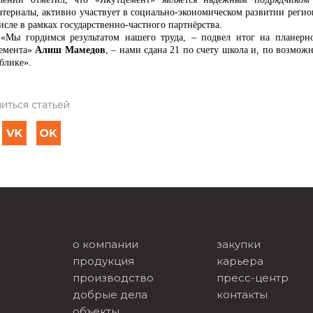
атериалы, активно участвует в социально-экономическом развитии регион
исле в рамках государственно-частного партнёрства.
«Мы гордимся результатом нашего труда, – подвел итог на планер
емента»
Алиш Мамедов
, – нами сдана 21 по счету школа и, по возмож
блике».
иться статьей
о компании
закупки
продукция
карьера
производство
пресс-центр
добрые дела
контакты
объекты