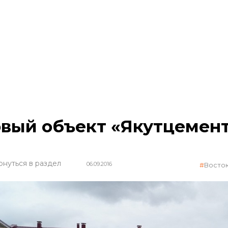
вый объект «Якутцемен
рнуться в раздел
06.09.2016
Восто