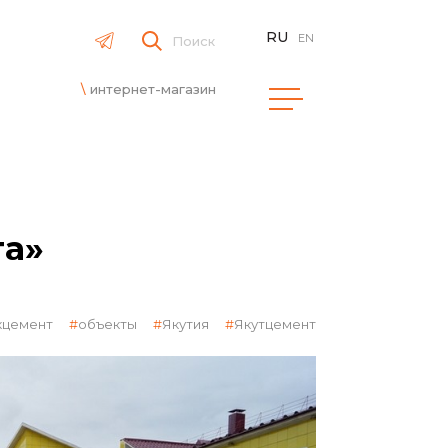
RU
EN
Поиск
интернет-магазин
та»
кцемент
объекты
Якутия
Якутцемент