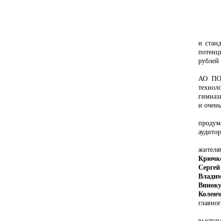
и стан
потенц
рублей
АО ПО
технол
гимназ
и очен
продум
аудитор
жителя
Крючк
Сергей
Влади
Винок
Коленч
главно
выступ