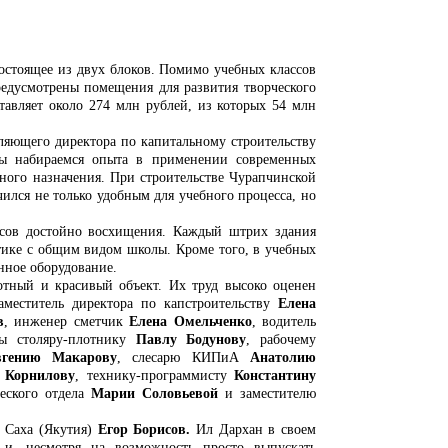
состоящее из двух блоков. Помимо учебных классов
редусмотрены помещения для развития творческого
тавляет около 274 млн рублей, из которых 54 млн
ляющего директора по капитальному строительству
ы набираемся опыта в применении современных
ьного назначения. При строительстве Чурапчинской
ился не только удобным для учебного процесса, но
ассов достойно восхищения. Каждый штрих здания
тике с общим видом школы. Кроме того, в учебных
нное оборудование.
отный и красивый объект. Их труд высоко оценен
аместитель директора по капстроительству
Елена
в
, инженер сметчик
Елена Омельченко
, водитель
ны столяру-плотнику
Павлу Бодунову
, рабочему
вгению Макарову
, слесарю КИПиА
Анатолию
 Корнилову
, технику-программисту
Константину
еского отдела
Марии Соловьевой
и заместителю
и Саха (Якутия)
Егор Борисов.
Ил Дархан в своем
 и, несмотря на возможность просто выпускать