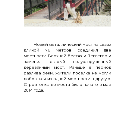
Контакты
Новый металлический мост на сваях
длиной 76 метров соединил две
местности Верхний Бестях и Леглегер и
заменил старый полуразрушенный
+7 (423) 234 50 50
деревянный мост. Раньше в период
разлива реки, жители поселка не могли
добраться из одной местности в другую.
Строительство моста было начато в мае
info@vostokcement.ru
2014 года.