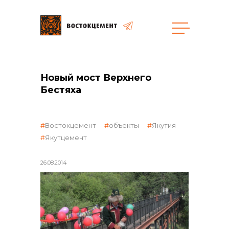
Объекты
Закупки
Новый мост Верхнего
Бестяха
общая информация
Востокцемент
объекты
Якутия
Якутцемент
объявленные закупки
26.08.2014
реализация неликвидов
контакты отдела закупок