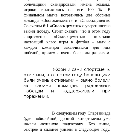
болельщики скандировали имена команд,
игроки выложились на все 100 %. В
финальном матче встретились две сборные
команды «Востокцементт» и «Спасскцемент».
Со
счетом 6:1
«
Спасскцемент»
с уверенностью
выбил победу. Стоит сказать, что в этом году
спортсмены «Спасскцемента» показали
настоящий класс игры в футбол – матч с
каждой командой заканчивался для них
победой, причем с очень большим разрывом.
Жюри и сами спортсмены
отметили, что в этом году болельщики
были очень активными – рьяно болели
за своими команды: радовались
победам и поддерживали при
поражении.
В следующем году Спартакиада
будет юбилейной, десятой. Спортсмены уже
начали активную подготовку. Кто выше,
быстрее и сильнее узнаем в следующем году.