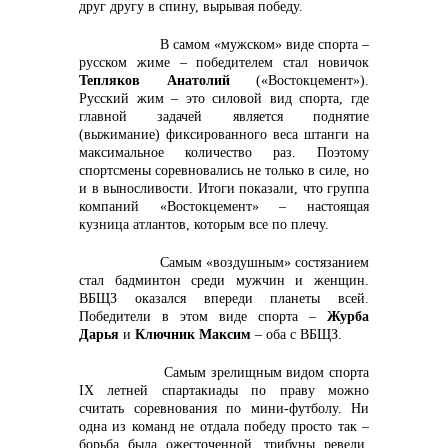
друг другу в спину, вырывая победу.
В самом «мужском» виде спорта –
русском жиме – победителем стал новичок
Тепляков Анатолий
(«Востокцемент»).
Русский жим – это силовой вид спорта, где
главной задачей является поднятие
(выжимание) фиксированного веса штанги на
максимальное количество раз. Поэтому
спортсмены соревновались не только в силе, но
и в выносливости. Итоги показали, что группа
компаний «Востокцемент» – настоящая
кузница атлантов, которым все по плечу.
Самым «воздушным» состязанием
стал бадминтон среди мужчин и женщин.
ВБЩЗ оказался впереди планеты всей.
Победители в этом виде спорта –
Журба
Дарья
и
Ключник Максим
– оба с ВБЩЗ.
Самым зрелищным видом спорта
IХ летней спартакиады по праву можно
считать соревнования по мини-футболу. Ни
одна из команд не отдала победу просто так –
борьба была ожесточенной, трибуны ревели,