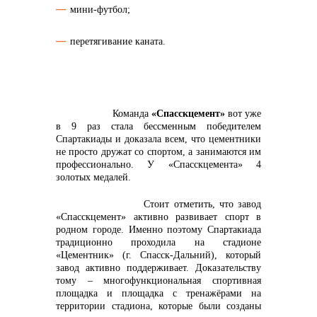
мини-футбол;
перетягивание каната.
Команда
«Спасскцемент»
вот уже
в 9 раз стала бессменным победителем
+7 (423) 234 50 50
Спартакиады и доказала всем, что цементники
не просто дружат со спортом, а занимаются им
профессионально. У «Спасскцемента
» 4
золотых
медалей.
Стоит отметить, что завод
«Спасскцемент» активно развивает спорт в
родном городе. Именно поэтому Спартакиада
традиционно проходила на стадионе
info@vostokcement.ru
«Цементник» (г. Спасск-Дальний), который
завод активно поддерживает. Доказательству
тому – многофункциональная спортивная
площадка и площадка с тренажёрами на
территории стадиона, которые были созданы