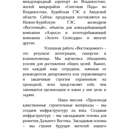
международный аэропорт во Владивостоке,
жилой микрорайон «Снеговая Падь» во
Владивостоке, Бурейская ГЭС в Амурской
области. Сейчас продукция поставляется на
Нижне-Бурейскую ГЭС, космодром
«Восточный», объекты для алмаздобывающей
компании «Алроса» и золотодобывающей
компании «Золото Селигдара» и многие
другие.
Успешная работа «Востокцемент» -
это результат интеграции, синергии и
взаимопомощи. Мы научились объединять
усилия для достижения общих целей. Важно,
что каждый наш сотрудник, начиная от
руководителя департамента или управляющего
и заканчивая строгим охранником на
проходной, ясно представляет себе, чем
занимается организация и какие у нее цели и
задачи.
Наша миссия: «Производя
качественные строительные материалы – мы
создаем инфраструктуру на века. Создавая
инфраструктуру – мы закладываем основы для
развития Дальнего Востока. Закладывая основы
– мы строим будущее жителей нашего