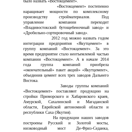
было назвать «Востокцемент».
«Востокцемент» постепенно
info@vostokcement.ru
наращивает мощности по комплексному
производству стройматериалов. Под
управление компании переходит
«Владивостокский бутощебеночный завод» и
«Дробильно-сортировочный завод».
2012 год можно назвать годом
интеграции предприятия «Якутцемент» в
группу компаний «Востокцемент». За это
время предприятие стало неотъемлемой частью
компании «Востокцемент». А в начале 2014
года группа компаний приобрела
«окончательный» пакет акций» «Якутцемент»,
объединив цемент всех трех заводов Дальнего
Востока.
Заводы группы компаний
«Востокцемент» поставляют продукцию на
стройки Приморского и Хабаровского краев,
Амурской, Сахалинской и Магаданской
области, Еврейской автономной области и
республики Саха (Якутия).
На продукции наших заводов
построены Русский и Золотой мосты,
низководный мост Де-Фриз-Седанка,