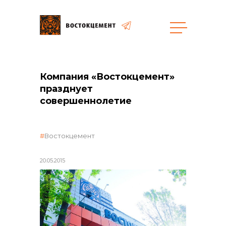
Закупки
Компания «Востокцемент»
празднует
общая информация
совершеннолетие
Востокцемент
объявленные закупки
20.05.2015
реализация неликвидов