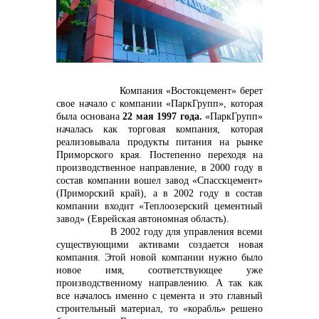
контакты отдела закупок
Компания «Востокцемент» берет
свое начало с компании «ПаркГрупп», которая
была основана
22 мая 1997 года.
«ПаркГрупп»
началась как торговая компания, которая
реализовывала продукты питания на рынке
Приморского края. Постепенно переходя на
Контакты
производственное направление, в 2000 году в
состав компании вошел завод «Спасскцемент»
(Приморский край), а в 2002 году в состав
компании входит «Теплоозерский цементный
завод» (Еврейская автономная область).
В 2002 году для управления всеми
существующими активами создается новая
компания. Этой новой компании нужно было
+7 (423) 234 50 50
новое имя, соответствующее уже
производственному направлению. А так как
все началось именно с цемента и это главный
строительный материал, то «корабль» решено