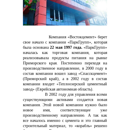
контакты отдела закупок
Компания «Востокцемент» берет
свое начало с компании «ПаркГрупп», которая
была основана
22 мая 1997 года.
«ПаркГрупп»
началась как торговая компания, которая
реализовывала продукты питания на рынке
Приморского края. Постепенно переходя на
Контакты
производственное направление, в 2000 году в
состав компании вошел завод «Спасскцемент»
(Приморский край), а в 2002 году в состав
компании входит «Теплоозерский цементный
завод» (Еврейская автономная область).
В 2002 году для управления всеми
существующими активами создается новая
компания. Этой новой компании нужно было
+7 (423) 234 50 50
новое имя, соответствующее уже
производственному направлению. А так как
все началось именно с цемента и это главный
строительный материал, то «корабль» решено