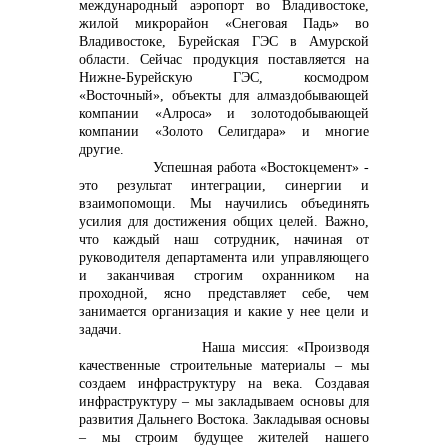
международный аэропорт во Владивостоке,
жилой микрорайон «Снеговая Падь» во
Владивостоке, Бурейская ГЭС в Амурской
области. Сейчас продукция поставляется на
Нижне-Бурейскую ГЭС, космодром
«Восточный», объекты для алмаздобывающей
компании «Алроса» и золотодобывающей
компании «Золото Селигдара» и многие
другие.
Успешная работа «Востокцемент» -
это результат интеграции, синергии и
взаимопомощи. Мы научились объединять
усилия для достижения общих целей. Важно,
что каждый наш сотрудник, начиная от
руководителя департамента или управляющего
и заканчивая строгим охранником на
проходной, ясно представляет себе, чем
занимается организация и какие у нее цели и
задачи.
Наша миссия: «Производя
качественные строительные материалы – мы
создаем инфраструктуру на века. Создавая
инфраструктуру – мы закладываем основы для
развития Дальнего Востока. Закладывая основы
– мы строим будущее жителей нашего