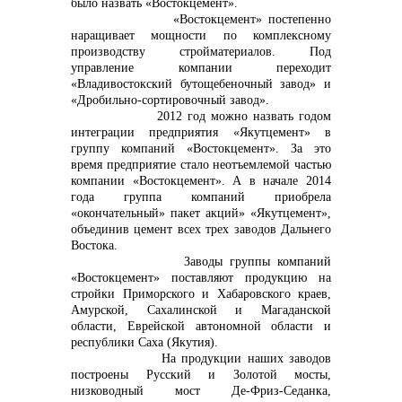
было назвать «Востокцемент».
«Востокцемент» постепенно
info@vostokcement.ru
наращивает мощности по комплексному
производству стройматериалов. Под
управление компании переходит
«Владивостокский бутощебеночный завод» и
«Дробильно-сортировочный завод».
2012 год можно назвать годом
интеграции предприятия «Якутцемент» в
группу компаний «Востокцемент». За это
время предприятие стало неотъемлемой частью
компании «Востокцемент». А в начале 2014
года группа компаний приобрела
«окончательный» пакет акций» «Якутцемент»,
объединив цемент всех трех заводов Дальнего
Востока.
Заводы группы компаний
«Востокцемент» поставляют продукцию на
стройки Приморского и Хабаровского краев,
Амурской, Сахалинской и Магаданской
области, Еврейской автономной области и
республики Саха (Якутия).
На продукции наших заводов
построены Русский и Золотой мосты,
низководный мост Де-Фриз-Седанка,