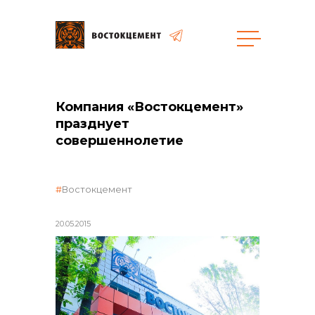
Закупки
Компания «Востокцемент»
празднует
общая информация
совершеннолетие
Востокцемент
объявленные закупки
20.05.2015
реализация неликвидов