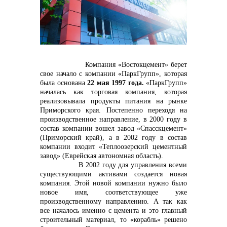
контакты отдела закупок
Компания «Востокцемент» берет
свое начало с компании «ПаркГрупп», которая
была основана
22 мая 1997 года.
«ПаркГрупп»
началась как торговая компания, которая
реализовывала продукты питания на рынке
Приморского края. Постепенно переходя на
Контакты
производственное направление, в 2000 году в
состав компании вошел завод «Спасскцемент»
(Приморский край), а в 2002 году в состав
компании входит «Теплоозерский цементный
завод» (Еврейская автономная область).
В 2002 году для управления всеми
существующими активами создается новая
компания. Этой новой компании нужно было
+7 (423) 234 50 50
новое имя, соответствующее уже
производственному направлению. А так как
все началось именно с цемента и это главный
строительный материал, то «корабль» решено