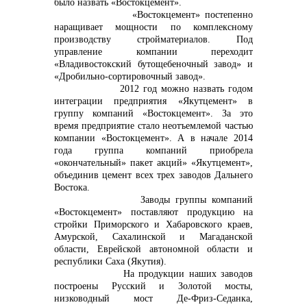
было назвать «Востокцемент».
«Востокцемент» постепенно
info@vostokcement.ru
наращивает мощности по комплексному
производству стройматериалов. Под
управление компании переходит
«Владивостокский бутощебеночный завод» и
«Дробильно-сортировочный завод».
2012 год можно назвать годом
интеграции предприятия «Якутцемент» в
группу компаний «Востокцемент». За это
время предприятие стало неотъемлемой частью
компании «Востокцемент». А в начале 2014
года группа компаний приобрела
«окончательный» пакет акций» «Якутцемент»,
объединив цемент всех трех заводов Дальнего
Востока.
Заводы группы компаний
«Востокцемент» поставляют продукцию на
стройки Приморского и Хабаровского краев,
Амурской, Сахалинской и Магаданской
области, Еврейской автономной области и
республики Саха (Якутия).
На продукции наших заводов
построены Русский и Золотой мосты,
низководный мост Де-Фриз-Седанка,