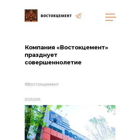
Закупки
Компания «Востокцемент»
празднует
общая информация
совершеннолетие
Востокцемент
объявленные закупки
20.05.2015
реализация неликвидов