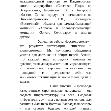
международный аэропорт во Владивостоке,
жилой микрорайон «Снеговая Падь» во
Владивостоке, Бурейская ГЭС в Амурской
области. Сейчас продукция поставляется на
Нижне-Бурейскую ГЭС, космодром
«Восточный», объекты для алмаздобывающей
компании «Алроса» и золотодобывающей
компании «Золото Селигдара» и многие
другие.
Успешная работа «Востокцемент» -
это результат интеграции, синергии и
взаимопомощи. Мы научились объединять
усилия для достижения общих целей. Важно,
что каждый наш сотрудник, начиная от
руководителя департамента или управляющего
и заканчивая строгим охранником на
проходной, ясно представляет себе, чем
занимается организация и какие у нее цели и
задачи.
Наша миссия: «Производя
качественные строительные материалы – мы
создаем инфраструктуру на века. Создавая
инфраструктуру – мы закладываем основы для
развития Дальнего Востока. Закладывая основы
– мы строим будущее жителей нашего