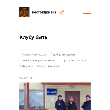
Закупки
Клубу быть!
общая информация
АлишМамедов
добрые дела
развитие регионов
строительство
Якутия
Якутцемент
объявленные закупки
24.10.2018
реализация неликвидов