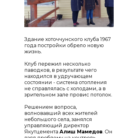
контакты отдела закупок
Здание хоточчунского клуба 1967
года постройки обрело новую
жизнь.
Контакты
Клуб пережил несколько
паводков, в результате чего
находился в удручающем
состоянии - система отопления
не справлялась с холодами, а в
зрительном зале провис потолок.
+7 (423) 234 50 50
Решением вопроса,
волновавший всех жителей
небольшого села, занялся
управляющий директор
Якутцемента
Алиш Мамедов
. Он
info@vostokcement.ru
взял проблему на контроль,