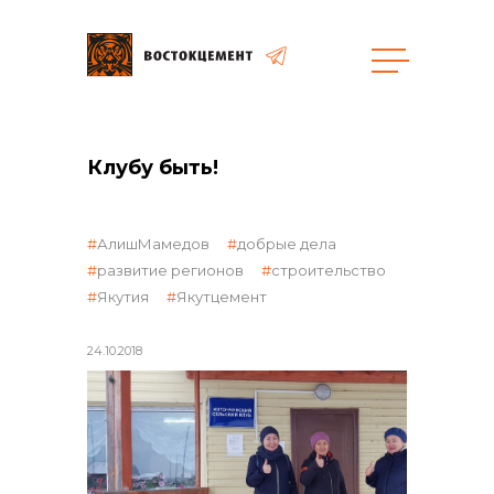
Закупки
Клубу быть!
общая информация
АлишМамедов
добрые дела
развитие регионов
строительство
Якутия
Якутцемент
объявленные закупки
24.10.2018
реализация неликвидов