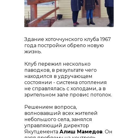
контакты отдела закупок
Здание хоточчунского клуба 1967
года постройки обрело новую
жизнь.
Контакты
Клуб пережил несколько
паводков, в результате чего
находился в удручающем
состоянии - система отопления
не справлялась с холодами, а в
зрительном зале провис потолок.
+7 (423) 234 50 50
Решением вопроса,
волновавший всех жителей
небольшого села, занялся
управляющий директор
Якутцемента
Алиш Мамедов
. Он
info@vostokcement.ru
взял проблему на контроль,