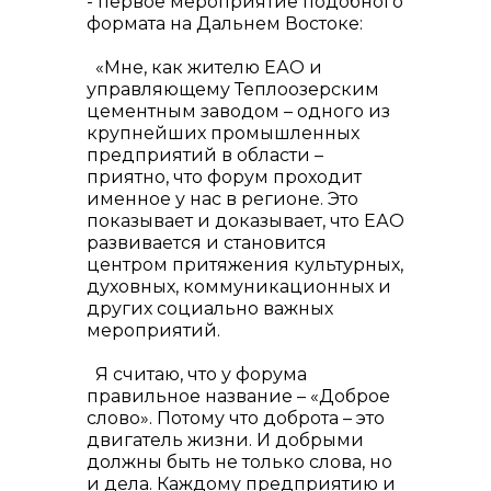
- первое мероприятие подобного
формата на Дальнем Востоке:
«Мне, как жителю ЕАО и
управляющему Теплоозерским
цементным заводом – одного из
+7 (423) 234 50 50
крупнейших промышленных
предприятий в области –
приятно, что форум проходит
именное у нас в регионе. Это
показывает и доказывает, что ЕАО
развивается и становится
центром притяжения культурных,
info@vostokcement.ru
духовных, коммуникационных и
других социально важных
мероприятий.
Я считаю, что у форума
правильное название – «Доброе
слово». Потому что доброта – это
двигатель жизни. И добрыми
должны быть не только слова, но
и дела. Каждому предприятию и