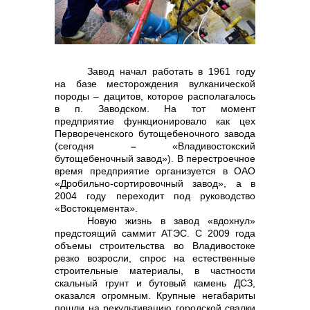
контакты отдела закупок
Завод начал работать в 1961 году
на базе месторождения вулканической
породы – дацитов, которое располагалось
в п. Заводском. На тот момент
предприятие функционировало как цех
Первореченского бутощебеночного завода
Контакты
(сегодня
–
«Владивостокский
бутощебеночный завод»). В перестроечное
время предприятие организуется в ОАО
«Дробильно-сортировочный завод», а в
2004 году переходит под руководство
«Востокцемента».
Новую жизнь в завод «вдохнул»
+7 (423) 234 50 50
предстоящий саммит АТЭС. С 2009 года
объемы строительства во Владивостоке
резко возросли, спрос на естественные
строительные материалы, в частности
скальный грунт и бутовый камень ДСЗ,
оказался огромным. Крупные негабариты
info@vostokcement.ru
пошли на рекультивацию городской свалки