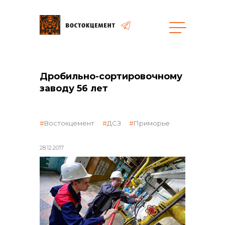
Закупки
Дробильно-сортировочному
заводу 56 лет
общая информация
Востокцемент
ДСЗ
Приморье
объявленные закупки
28.12.2017
реализация неликвидов