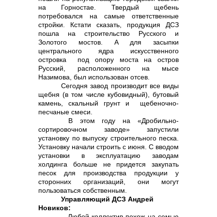
на Горностае. Твердый щебень
потребовался на самые ответственные
стройки. Кстати сказать, продукция ДСЗ
пошла на строительство Русского и
Золотого мостов. А для засыпки
центрального ядра искусственного
островка под опору моста на остров
Русский, расположенного на мысе
Назимова, был использован отсев.
Сегодня завод производит все виды
щебня (в том числе кубовидный), бутовый
камень, скальный грунт и щебеночно-
песчаные смеси.
В этом году на «Дробильно-
сортировочном заводе» запустили
установку по выпуску строительного песка.
Установку начали строить с июня. С вводом
установки в эксплуатацию заводам
холдинга больше не придется закупать
песок для производства продукции у
сторонних организаций, они могут
пользоваться собственным.
Управляющий ДСЗ Андрей
Новиков:
– Любой коллектив похож на семью