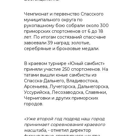
Чемпионат и первенство Спасского
муниципального округа по
контакты отдела закупок
рукопашному бою собрали около 300
приморских спортсменов от 6 до 18
лет. По итогам состязаний спассчане
завоевали 39 наград: золотые,
серебряные и бронзовые медали.
В краевом турнире «Юный самбист»
приняли участие 250 спортсменов. На
татами вышли юные самбисты из
Спасска-Дальнего, Владивостока,
Арсеньева, Лучегорска, Дальнегорска,
Контакты
Уссурийска, Лесозаводска, Славянки,
Черниговки и других приморских
городов.
«Уже второй год подряд наш город
принимает соревнования краевого
масштаба
, - отметил директор