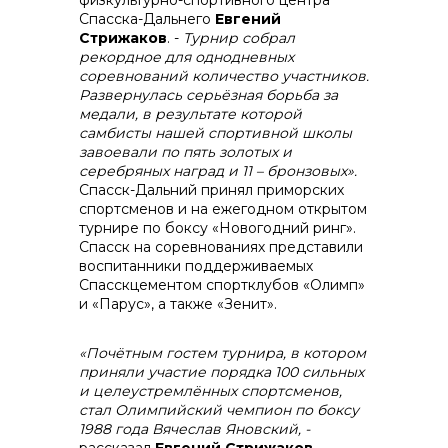
физкультурно-спортивного центра
+7 (423) 234 50 50
Спасска-Дальнего
Евгений
Стрижаков
. -
Турнир собрал
рекордное для однодневных
соревнований количество участников.
Развернулась серьёзная борьба за
медали, в результате которой
info@vostokcement.ru
самбисты нашей спортивной школы
завоевали по пять золотых и
серебряных наград и 11 – бронзовых».
Спасск-Дальний принял приморских
спортсменов и на ежегодном открытом
турнире по боксу «Новогодний ринг».
Спасск на соревнованиях представили
воспитанники поддерживаемых
Спасскцементом спортклубов «Олимп»
и «Парус», а также «Зенит».
«Почётным гостем турнира, в котором
приняли участие порядка 100 сильных
и целеустремлённых спортсменов,
стал Олимпийский чемпион по боксу
1988 года Вячеслав Яновский, -