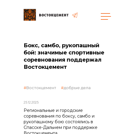
Закупки
Бокс, самбо, рукопашный
общая информация
бой: значимые спортивные
соревнования поддержал
Востокцемент
объявленные закупки
Востокцемент
добрые дела
25.12.2025
Региональные и городские
соревнования по боксу, самбо и
реализация неликвидов
рукопашному бою состоялись в
Спасске-Дальнем при поддержке
Востокцемента.