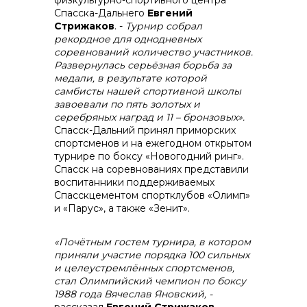
физкультурно-спортивного центра
+7 (423) 234 50 50
Спасска-Дальнего
Евгений
Стрижаков
. -
Турнир собрал
рекордное для однодневных
соревнований количество участников.
Развернулась серьёзная борьба за
медали, в результате которой
info@vostokcement.ru
самбисты нашей спортивной школы
завоевали по пять золотых и
серебряных наград и 11 – бронзовых».
Спасск-Дальний принял приморских
спортсменов и на ежегодном открытом
турнире по боксу «Новогодний ринг».
Спасск на соревнованиях представили
воспитанники поддерживаемых
Спасскцементом спортклубов «Олимп»
и «Парус», а также «Зенит».
«Почётным гостем турнира, в котором
приняли участие порядка 100 сильных
и целеустремлённых спортсменов,
стал Олимпийский чемпион по боксу
1988 года Вячеслав Яновский, -