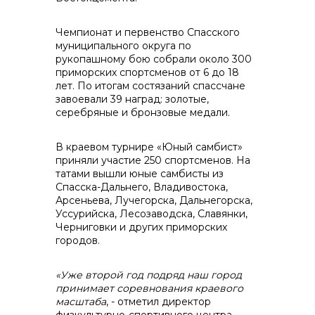
Чемпионат и первенство Спасского
муниципального округа по
контакты отдела закупок
рукопашному бою собрали около 300
приморских спортсменов от 6 до 18
лет. По итогам состязаний спассчане
завоевали 39 наград: золотые,
серебряные и бронзовые медали.
В краевом турнире «Юный самбист»
приняли участие 250 спортсменов. На
татами вышли юные самбисты из
Спасска-Дальнего, Владивостока,
Арсеньева, Лучегорска, Дальнегорска,
Контакты
Уссурийска, Лесозаводска, Славянки,
Черниговки и других приморских
городов.
«Уже второй год подряд наш город
принимает соревнования краевого
масштаба
, - отметил директор