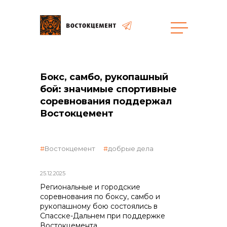
Закупки
Бокс, самбо, рукопашный
общая информация
бой: значимые спортивные
соревнования поддержал
Востокцемент
объявленные закупки
Востокцемент
добрые дела
25.12.2025
Региональные и городские
соревнования по боксу, самбо и
реализация неликвидов
рукопашному бою состоялись в
Спасске-Дальнем при поддержке
Востокцемента.