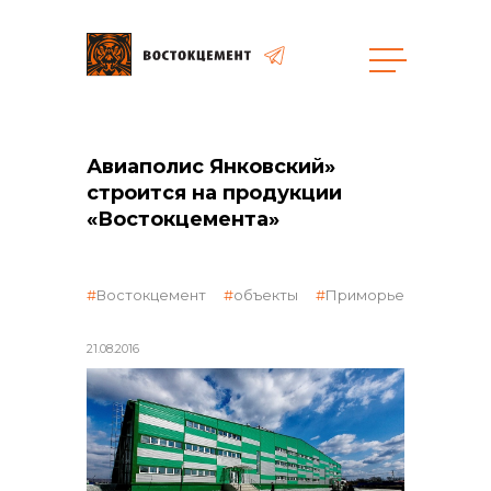
Объекты
Закупки
Авиаполис Янковский»
строится на продукции
«Востокцемента»
общая информация
Востокцемент
объекты
Приморье
объявленные закупки
21.08.2016
реализация неликвидов