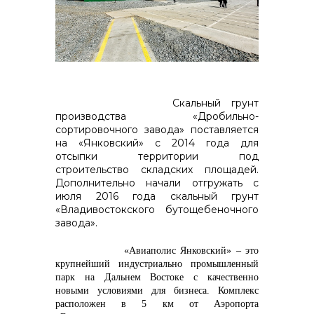
контакты отдела закупок
Скальный грунт
Контакты
производства «Дробильно-
сортировочного завода» поставляется
на «Янковский» с 2014 года для
отсыпки территории под
строительство складских площадей.
Дополнительно начали отгружать с
+7 (423) 234 50 50
июля 2016 года скальный грунт
«Владивостокского бутощебеночного
завода».
info@vostokcement.ru
«Авиаполис Янковский» – это
крупнейший индустриально промышленный
парк на Дальнем Востоке с качественно
новыми условиями для бизнеса. Комплекс
расположен в 5 км от Аэропорта