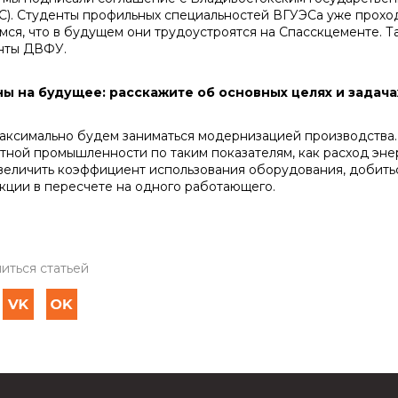
С). Студенты про­фильных специальностей ВГУЭСа уже проход
мся, что в будущем они трудоустроятся на Спасскцементе. Та
нты ДВФУ.
ны на будущее: расскажите об основных це­лях и задача
симально будем заниматься модернизацией производства. 
тной промышленности по таким показателям, как расход энер
увеличить коэффициент использования оборудова­ния, добит
к­ции в пересчете на одного работающего.
иться статьей