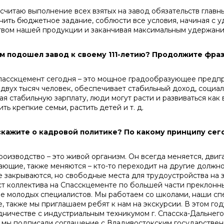
читаю выполнение всех взятых на завод обяза­тельств главны
нить бюджетное задание, соблюсти все условия, начиная с 
ством нашей продукции и заканчивая максимальным удержан
ем подошел завод к своему 111-летию? Про­должите фразу
сскцемент сегодня – это мощное градообразу­ющее предпри
о двух тысяч человек, обеспечивает стабильный доход, социа
ая стабильную зарплату, люди могут расти и развивать­ся как
­ить крепкие семьи, растить детей и т. д.
скажите о кадровой политике? По какому принципу се
изводство – это живой организм. Он всегда ме­няется, двига
аю­щие, также меняются – кто-то переходит на другие долж­но
 закрыва­ются, но свободные места для трудоустройства на зав
ст коллектива на Спасскцементе по большей части преклонны
е молодых специ­алистов. Мы работаем со школами, наши с
, также мы пригла­шаем ребят к нам на экскурсии. В этом го
дничестве с инду­стриальным техникумом г. Спасска-Дальнего
 мы подписали со­глашение с Владивостокским государствен