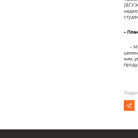
(ВГУЭ
надее
студе
– Пла
– Мак
цемен
ким, 
проду
Подел