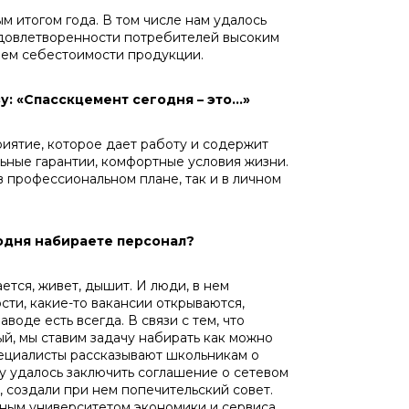
м итогом года. В том числе нам удалось
удовлетворенности потребителей высоким
ием себестоимости продукции.
: «Спасскцемент сегодня – это...»
ятие, которое дает работу и содержит
льные гарантии, комфортные условия жизни.
 в профессиональном плане, так и в личном
годня набираете персонал?
ется, живет, дышит. И люди, в нем
сти, какие-то вакансии открываются,
о­де есть всегда. В связи с тем, что
й, мы ста­вим задачу набирать как можно
пециалисты рассказывают школьникам о
ду удалось за­ключить соглашение о сетевом
, создали при нем попечительский совет.
ным универ­ситетом экономики и сервиса