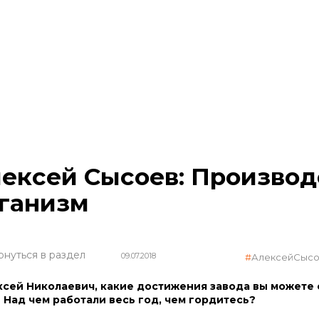
ексей Сысоев: Производс
ганизм
рнуться в раздел
09.07.2018
АлексейСыс
ксей Николаевич, какие достижения завода вы можете
 Над чем работали весь год, чем гордитесь?