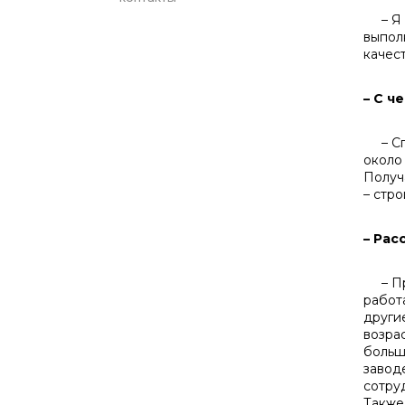
– Я с
выпол
ка­че
– С ч
– Спа
око­л
Полу­ч
– стро
– Рас
– Про
работ
другие
возра
больш
заводе
сотру
Также