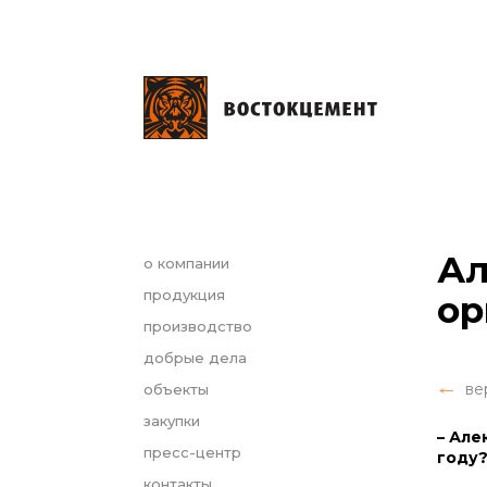
Ал
о компании
продукция
ор
производство
добрые дела
ве
объекты
закупки
– Але
пресс-центр
году?
контакты