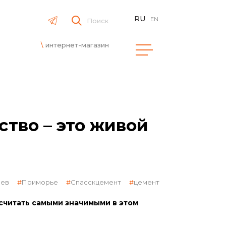
RU
EN
Поиск
интернет-магазин
тво – это живой
оев
Приморье
Спасскцемент
цемент
 считать самыми значимыми в этом