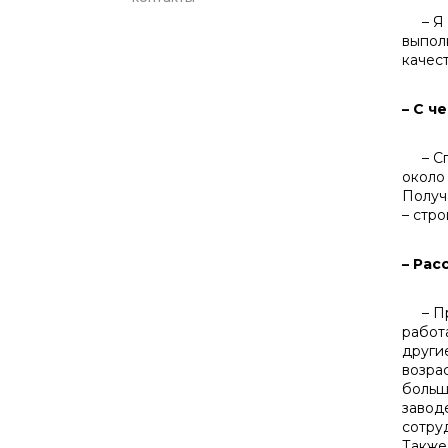
– Я с
выпол
ка­че
– С ч
– Спа
око­л
Полу­ч
– стро
– Рас
– Про
работ
другие
возра
больш
заводе
сотру
Также