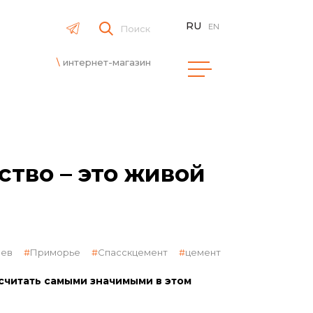
RU
EN
Поиск
интернет-магазин
тво – это живой
оев
Приморье
Спасскцемент
цемент
 считать самыми значимыми в этом