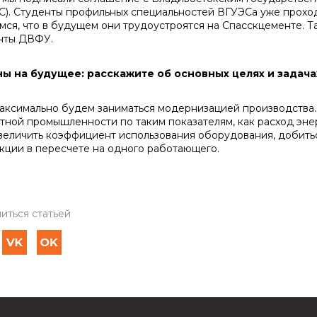
С). Студенты про­фильных специальностей ВГУЭСа уже проход
мся, что в будущем они трудоустроятся на Спасскцементе. Та
нты ДВФУ.
ны на будущее: расскажите об основных це­лях и задача
симально будем заниматься модернизацией производства. 
тной промышленности по таким показателям, как расход энер
увеличить коэффициент использования оборудова­ния, добит
к­ции в пересчете на одного работающего.
иться статьей