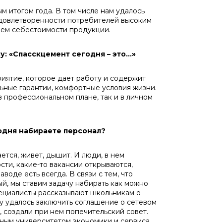
м итогом года. В том числе нам удалось
удовлетворенности потребителей высоким
ием себестоимости продукции.
: «Спасскцемент сегодня – это...»
ятие, которое дает работу и содержит
льные гарантии, комфортные условия жизни.
 в профессиональном плане, так и в личном
годня набираете персонал?
ется, живет, дышит. И люди, в нем
сти, какие-то вакансии открываются,
о­де есть всегда. В связи с тем, что
й, мы ста­вим задачу набирать как можно
пециалисты рассказывают школьникам о
ду удалось за­ключить соглашение о сетевом
, создали при нем попечительский совет.
ным универ­ситетом экономики и сервиса