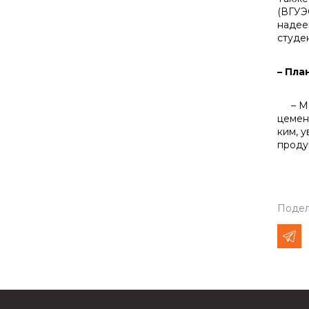
(ВГУЭ
надее
студе
– Пла
– Мак
цемен
ким, 
проду
Подел