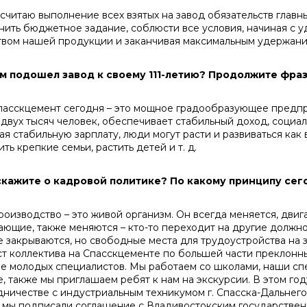
читаю выполнение всех взятых на завод обяза­тельств главны
нить бюджетное задание, соблюсти все условия, начиная с 
ством нашей продукции и заканчивая максимальным удержан
ем подошел завод к своему 111-летию? Про­должите фразу
сскцемент сегодня – это мощное градообразу­ющее предпри
о двух тысяч человек, обеспечивает стабильный доход, социа
ая стабильную зарплату, люди могут расти и развивать­ся как
­ить крепкие семьи, растить детей и т. д.
скажите о кадровой политике? По какому принципу се
изводство – это живой организм. Он всегда ме­няется, двига
аю­щие, также меняются – кто-то переходит на другие долж­но
 закрыва­ются, но свободные места для трудоустройства на зав
ст коллектива на Спасскцементе по большей части преклонны
е молодых специ­алистов. Мы работаем со школами, наши с
, также мы пригла­шаем ребят к нам на экскурсии. В этом го
дничестве с инду­стриальным техникумом г. Спасска-Дальнего
 мы подписали со­глашение с Владивостокским государствен