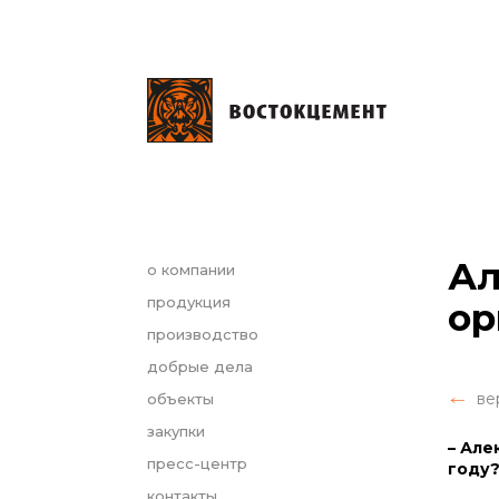
Ал
о компании
продукция
ор
производство
добрые дела
ве
объекты
закупки
– Але
пресс-центр
году?
контакты