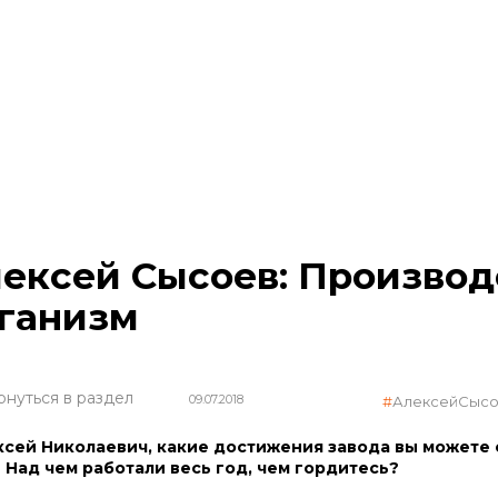
ексей Сысоев: Производс
ганизм
рнуться в раздел
09.07.2018
АлексейСыс
ксей Николаевич, какие достижения завода вы можете
 Над чем работали весь год, чем гордитесь?