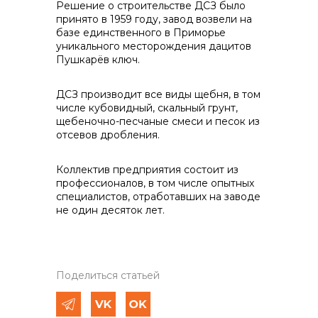
Решение о строительстве ДСЗ было
принято в 1959 году, завод возвели на
базе единственного в Приморье
уникального месторождения дацитов
Пушкарёв ключ.
Контакты
ДСЗ производит все виды щебня, в том
числе кубовидный, скальный грунт,
щебеночно-песчаные смеси и песок из
+7 (423) 234 50 50
отсевов дробления.
Коллектив предприятия состоит из
info@vostokcement.ru
профессионалов, в том числе опытных
специалистов, отработавших на заводе
не один десяток лет.
Поделиться статьей