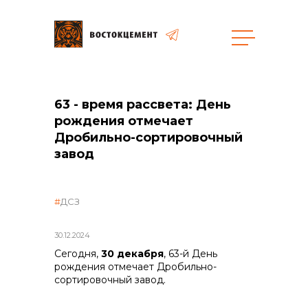
Пресс-центр
Объекты
Закупки
63 - время рассвета: День
рождения отмечает
Дробильно-сортировочный
завод
общая информация
ДСЗ
объявленные закупки
30.12.2024
реализация неликвидов
Сегодня,
30 декабря
, 63-й День
рождения отмечает Дробильно-
сортировочный завод.
контакты отдела закупок